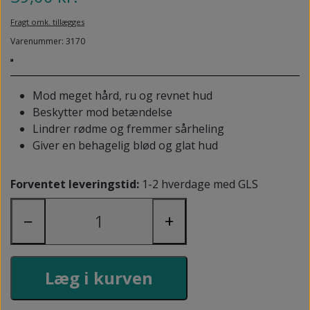
NEDSUNKEN FORFOD
NILOCIN
Fragt omk. tillægges
OVERLAGTE TÆER
Varenummer: 3170
PECLAVUS®
PLATFOD
REFLEXWEAR
PSORIASIS PÅ FØDDERNE
Mod meget hård, ru og revnet hud
REVAMIL
Beskytter mod betændelse
URO I BENENE/RESTLESS LEGS
Lindrer rødme og fremmer sårheling
SKINCAIR
Giver en behagelig blød og glat hud
VABLER
Forventet leveringstid:
1-2 hverdage med GLS
−
+
Læg i kurven