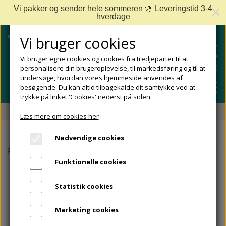
Vi pakker og sender hele sommeren 🌞 Leveringstid 3-4
hverdage
Vi bruger cookies
Vi bruger egne cookies og cookies fra tredjeparter til at
personalisere din brugeroplevelse, til markedsføring og til at
undersøge, hvordan vores hjemmeside anvendes af
besøgende. Du kan altid tilbagekalde dit samtykke ved at
trykke på linket 'Cookies' nederst på siden.
Fri fragt fra 499 DKK - Levering 1-2 hverdage
Læs mere om cookies her
SHOP
Nødvendige cookies
FODPLEJE
Forside
Camillen
Fodsalve til hælrevner. Camillen Intens
FODPROBLEMER
Funktionelle cookies
DIABETISKE FØDDER
NEGLEPLEJE
ALLE FODPROBLEMER
REJSESTØRRELSER
Statistik cookies
REDSKABER TIL FODPLEJE OG NEGLEPLEJE
ØMME OG NEDGROEDE NEGLE
FODBAD
ANKEL OG ACHILLESSENE
MÆRKER
Marketing cookies
SÅLER, FODINDLÆG OG AFLASTNINGER
FODFILE OG FODHØVLE
NEGLESVAMP
FODCREMER
APOFYSITIS CALCANEI/SEVERS SYNDROM