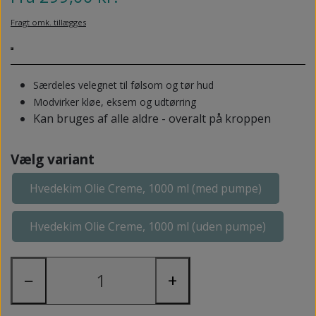
NEDSUNKEN FORFOD
NILOCIN
Fragt omk. tillægges
OVERLAGTE TÆER
PECLAVUS®
PLATFOD
REFLEXWEAR
Særdeles velegnet til følsom og tør hud
PSORIASIS PÅ FØDDERNE
Modvirker kløe, eksem og udtørring
REVAMIL
Kan bruges af alle aldre - overalt på kroppen
URO I BENENE/RESTLESS LEGS
SKINCAIR
VABLER
Vælg variant
Hvedekim Olie Creme, 1000 ml (med pumpe)
Hvedekim Olie Creme, 1000 ml (uden pumpe)
−
+