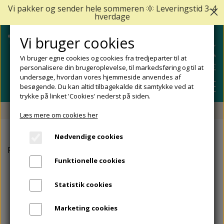
Vi pakker og sender hele sommeren 🌞 Leveringstid 3-4
hverdage
Vi bruger cookies
Vi bruger egne cookies og cookies fra tredjeparter til at
personalisere din brugeroplevelse, til markedsføring og til at
undersøge, hvordan vores hjemmeside anvendes af
besøgende. Du kan altid tilbagekalde dit samtykke ved at
trykke på linket 'Cookies' nederst på siden.
Fri fragt fra 499 DKK - Levering 1-2 hverdage
Læs mere om cookies her
SHOP
Nødvendige cookies
FODPLEJE
Forside
Tørre fødder
Hvedekim Olie creme, 1000 ml.
FODPROBLEMER
Funktionelle cookies
DIABETISKE FØDDER
NEGLEPLEJE
ALLE FODPROBLEMER
REJSESTØRRELSER
Statistik cookies
REDSKABER TIL FODPLEJE OG NEGLEPLEJE
ØMME OG NEDGROEDE NEGLE
FODBAD
ANKEL OG ACHILLESSENE
MÆRKER
Marketing cookies
SÅLER, FODINDLÆG OG AFLASTNINGER
FODFILE OG FODHØVLE
NEGLESVAMP
FODCREMER
APOFYSITIS CALCANEI/SEVERS SYNDROM