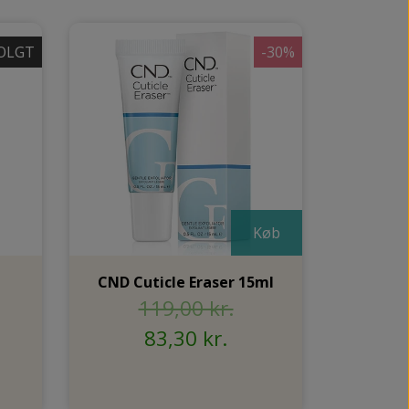
OLGT
-30%
Køb
CND Cuticle Eraser 15ml
119,00 kr.
83,30 kr.