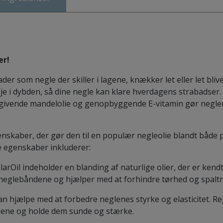
er!
er som negle der skiller i lagene, knækker let eller let bli
leje i dybden, så dine negle kan klare hverdagens strabadse
ugtgivende mandelolie og genopbyggende E-vitamin gør neglen
nskaber, der gør den til en populær negleolie blandt både 
e egenskaber inkluderer:
larOil indeholder en blanding af naturlige olier, der er ken
 neglebåndene og hjælper med at forhindre tørhed og spaltn
kan hjælpe med at forbedre neglenes styrke og elasticitet. 
glene og holde dem sunde og stærke.