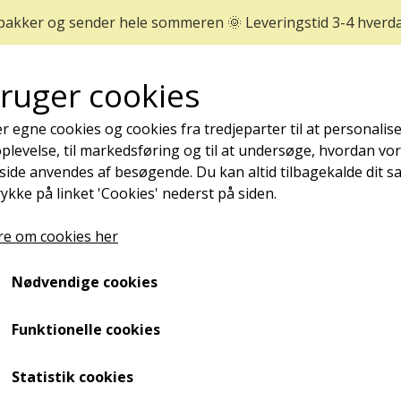
 pakker og sender hele sommeren 🌞 Leveringstid 3-4 hverd
bruger cookies
r egne cookies og cookies fra tredjeparter til at personalise
levelse, til markedsføring og til at undersøge, hvordan vo
ide anvendes af besøgende. Du kan altid tilbagekalde dit 
rykke på linket 'Cookies' nederst på siden.
REJSESTØRRELSER
MÆRKER
NYHEDER
e om cookies her
NEGLEPLEJE
Nødvendige cookies
re størrelser
ØMME OG NEDGROEDE NEGLE
CND SolarOil - Negleolie,
NEGLESVAMP
Funktionelle cookies
NEGLEBÅND
Fra 62,30 kr.
Statistik cookies
NEGLEOLIE - STYRKER, PLEJER OG FOREBYGGER