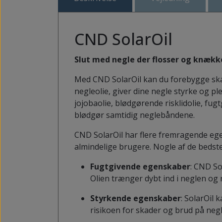
KNYSTBESKYTTERE
PLASTER TIL LIGTORNE OG VABLER
PELOTTE
CND SolarOil
Slut med negle der flosser og knækk
Med CND SolarOil
kan du forebygge skad
negleolie, giver dine negle styrke og p
jojobaolie, blødgørende risklidolie, f
blødgør samtidig neglebåndene.
CND SolarOil har flere fremragende ege
almindelige brugere. Nogle af de bedst
Fugtgivende egenskaber
: CND So
Olien trænger dybt ind i neglen og
Styrkende egenskaber
: SolarOil 
risikoen for skader og brud på ne