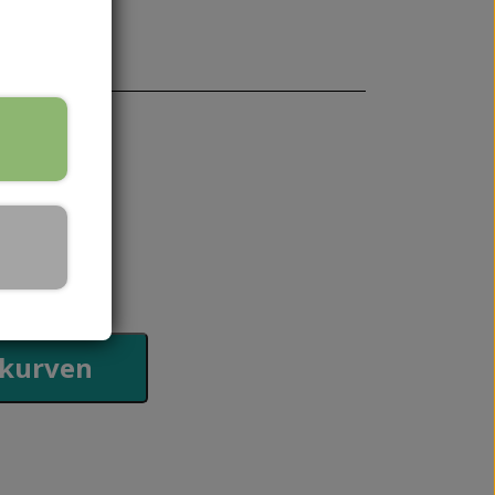
SKALPELBLADE
HÅNDPLEJE
REJSESTØRRELSER
HÅNDCREMER
 kurven
MPER