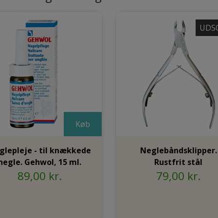
UDS
Køb
glepleje - til knækkede
Neglebåndsklipper.
negle. Gehwol, 15 ml.
Rustfrit stål
89,00 kr.
79,00 kr.