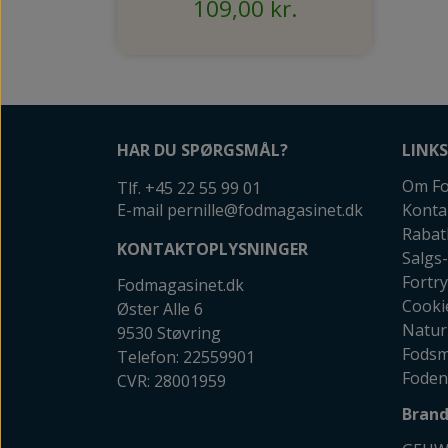
109,00 kr.
HAR DU SPØRGSMÅL?
LINKS
Om Fo
Tlf. +45 22 55 99 01
E-mail pernille@fodmagasinet.dk
Konta
Rabat
KONTAKTOPLYSNINGER
Salgs-
Fortr
Fodmagasinet.dk
Cooki
Øster Alle 6
Natur
9530 Støvring
Fodsm
Telefon: 22559901
Foden
CVR: 28001959
Brand