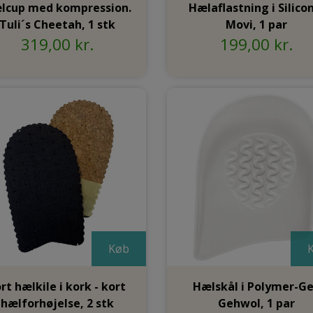
lcup med kompression.
Hælaflastning i Silicon
Tuli´s Cheetah, 1 stk
Movi, 1 par
319,00 kr.
199,00 kr.
Køb
rt hælkile i kork - kort
Hælskål i Polymer-Ge
hælforhøjelse, 2 stk
Gehwol, 1 par