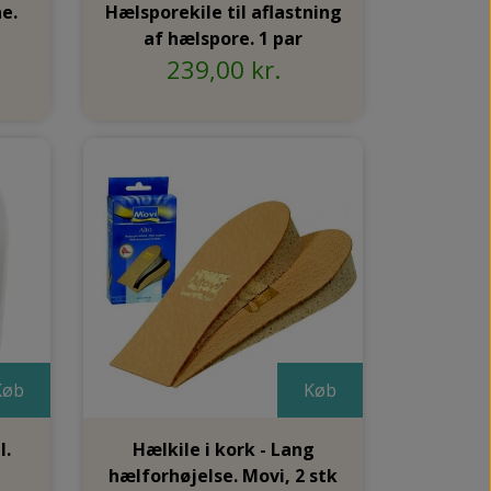
e.
Hælsporekile til aflastning
af hælspore. 1 par
239,00 kr.
Køb
Køb
l.
Hælkile i kork - Lang
hælforhøjelse. Movi, 2 stk