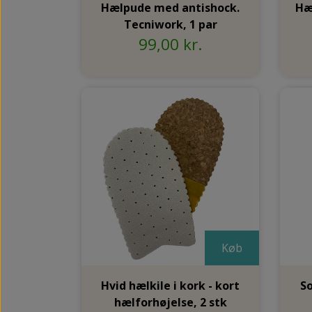
KNYSTBESKYTTERE
Hælpude med antishock.
Hæ
PLASTER TIL LIGTORNE OG VABLER
Tecniwork, 1 par
99,00 kr.
PELOTTE
Køb
Hvid hælkile i kork - kort
So
hælforhøjelse, 2 stk