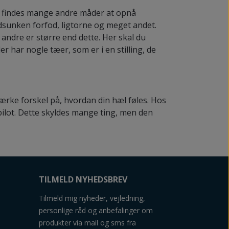
er findes mange andre måder at opnå
dsunken forfod, ligtorne og meget andet.
andre er større end dette. Her skal du
 der har nogle tæer, som er i en stilling, de
mærke forskel på, hvordan din hæl føles. Hos
ilot. Dette skyldes mange ting, men den
TILMELD NYHEDSBREV
Tilmeld mig nyheder, vejledning,
personlige råd og anbefalinger om
produkter via mail og sms fra