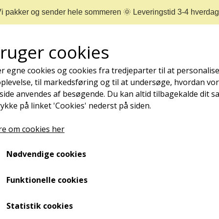
i pakker og sender hele sommeren 🌞 Leveringstid 3-4 hverda
bruger cookies
r egne cookies og cookies fra tredjeparter til at personalise
levelse, til markedsføring og til at undersøge, hvordan vo
ide anvendes af besøgende. Du kan altid tilbagekalde dit 
rykke på linket 'Cookies' nederst på siden.
REJSESTØRRELSER
MÆRKER
NYHEDER
e om cookies her
NEGLEPLEJE
Nødvendige cookies
ØMME OG NEDGROEDE NEGLE
NEGLESVAMP
Funktionelle cookies
NEGLEBÅND
din akillessene? Så har du brug for en hælkile. Den kan nem
Statistik cookies
NEGLEOLIE - STYRKER, PLEJER OG FOREBYGGER
. Hvis du træner meget eller kan lide at gå lange ture, er den