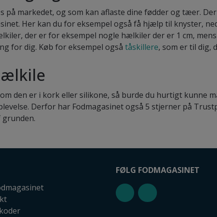
ndes på markedet, og som kan aflaste dine fødder og tæer. D
inet. Her kan du for eksempel også få hjælp til knyster, ne
kiler, der er for eksempel nogle hælkiler der er 1 cm, mens 
ng for dig. Køb for eksempel også
tåskillere
, som er til dig,
ælkile
 om den er i kork eller silikone, så burde du hurtigt kunne 
evelse. Derfor har Fodmagasinet også 5 stjerner på Trustp
f grunden.
FØLG FODMAGASINET
dmagasinet
kt
koder