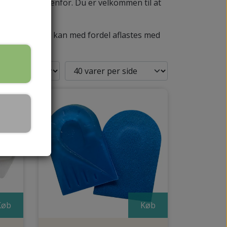
SKALPELBLADE
kan finde nedenfor. Du er velkommen til at
er symptomer
kan med fordel aflastes med
HÅNDPLEJE
REJSESTØRRELSER
HÅNDCREMER
MPER
Køb
Køb