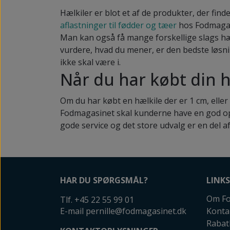
Hælkiler er blot et af de produkter, der fi
aflastninger til fødder og tæer
hos Fodmagas
Man kan også få mange forskellige slags hæl
vurdere, hvad du mener, er den bedste løsni
ikke skal være i.
Når du har købt din h
Om du har købt en hælkile der er 1 cm, eller
Fodmagasinet skal kunderne have en god opl
gode service og det store udvalg er en del a
HAR DU SPØRGSMÅL?
LINKS
Om Fo
Tlf. +45 22 55 99 01
E-mail pernille@fodmagasinet.dk
Konta
Rabat