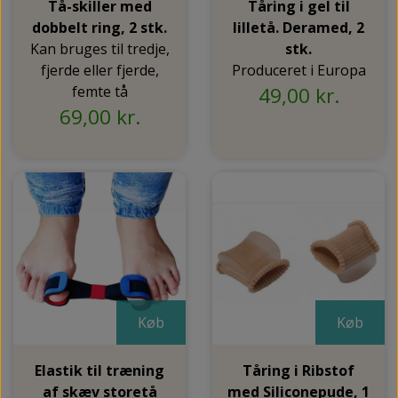
Tå-skiller med
Tåring i gel til
dobbelt ring, 2 stk.
lilletå. Deramed, 2
Kan bruges til tredje,
stk.
fjerde eller fjerde,
Produceret i Europa
femte tå
49,00 kr.
69,00 kr.
Køb
Køb
Elastik til træning
Tåring i Ribstof
af skæv storetå
med Siliconepude, 1