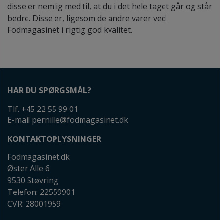
disse er nemlig med til, at du i det hele taget går og står
bedre. Disse er, ligesom de andre varer ved
Fodmagasinet i rigtig god kvalitet.
HAR DU SPØRGSMÅL?
Tlf. +45 22 55 99 01
E-mail pernille@fodmagasinet.dk
KONTAKTOPLYSNINGER
Fodmagasinet.dk
Øster Alle 6
9530 Støvring
Telefon: 22559901
CVR: 28001959