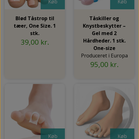
NEDSUNKEN FORFOD
Køb
Køb
NILOCIN
OVERLAGTE TÆER
Blød Tåstrop til
Tåskiller og
PECLAVUS®
tæer, One Size. 1
Knystbeskytter –
PLATFOD
stk.
Gel med 2
REFLEXWEAR
39,00 kr.
Hårdheder. 1 stk.
PSORIASIS PÅ FØDDERNE
REVAMIL
One-size
URO I BENENE/RESTLESS LEGS
Produceret i Europa
SKINCAIR
95,00 kr.
VABLER
Køb
Køb