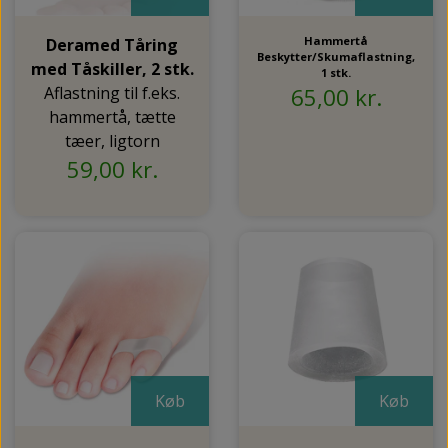
Hammertå
Deramed Tåring
Beskytter/Skumaflastning,
med Tåskiller, 2 stk.
1 stk.
Aflastning til f.eks.
65,00 kr.
hammertå, tætte
tæer, ligtorn
59,00 kr.
Køb
Køb