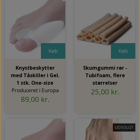
Køb
Køb
Knystbeskytter
Skumgummi rør -
med Tåskiller i Gel.
Tubifoam, flere
1 stk. One-size
størrelser
Produceret i Europa
25,00 kr.
89,00 kr.
UDSOLGT