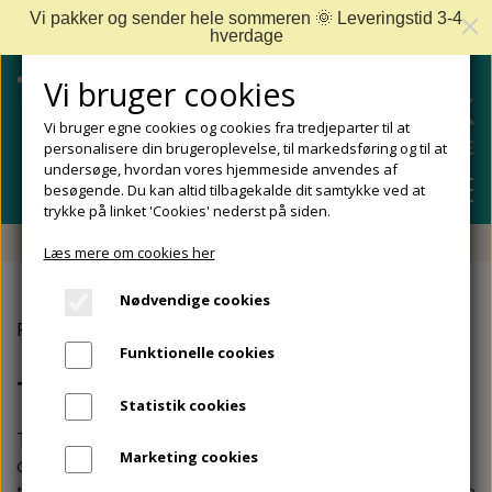
Vi pakker og sender hele sommeren 🌞 Leveringstid 3-4
hverdage
Vi bruger cookies
Vi bruger egne cookies og cookies fra tredjeparter til at
personalisere din brugeroplevelse, til markedsføring og til at
undersøge, hvordan vores hjemmeside anvendes af
besøgende. Du kan altid tilbagekalde dit samtykke ved at
trykke på linket 'Cookies' nederst på siden.
Fri fragt fra 499 DKK - Levering 1-2 hverdage
Læs mere om cookies her
SHOP
Nødvendige cookies
FODPLEJE
Forside
Tåskillere
FODPROBLEMER
Funktionelle cookies
DIABETISKE FØDDER
NEGLEPLEJE
Tåskillere
ALLE FODPROBLEMER
REJSESTØRRELSER
Statistik cookies
REDSKABER TIL FODPLEJE OG NEGLEPLEJE
ØMME OG NEDGROEDE NEGLE
FODBAD
ANKEL OG ACHILLESSENE
Tåskillere er til dig, som har tæer, der enten er
MÆRKER
Marketing cookies
overlagte, er drejede indad eller skæve. Det, som
SÅLER, FODINDLÆG OG AFLASTNINGER
FODFILE OG FODHØVLE
NEGLESVAMP
FODCREMER
APOFYSITIS CALCANEI/SEVERS SYNDROM
tåskillere gør, er nemlig at sprede tæerne ad, og på den