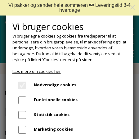
Vi pakker og sender hele sommeren 🌞 Leveringstid 3-4
hverdage
Vi bruger cookies
Vi bruger egne cookies og cookies fra tredjeparter til at
personalisere din brugeroplevelse, til markedsføring og til at
undersøge, hvordan vores hjemmeside anvendes af
besøgende. Du kan altid tilbagekalde dit samtykke ved at
trykke på linket 'Cookies' nederst på siden.
Fri fragt fra 499 DKK - Levering 1-2 hverdage
Læs mere om cookies her
SHOP
Nødvendige cookies
FODPLEJE
Forside
Udstyr til Fodpleje og Neglepleje
Neglefile
FODPROBLEMER
Funktionelle cookies
DIABETISKE FØDDER
NEGLEPLEJE
Neglefile
ALLE FODPROBLEMER
REJSESTØRRELSER
Statistik cookies
REDSKABER TIL FODPLEJE OG NEGLEPLEJE
ØMME OG NEDGROEDE NEGLE
FODBAD
ANKEL OG ACHILLESSENE
MÆRKER
Marketing cookies
SÅLER, FODINDLÆG OG AFLASTNINGER
FODFILE OG FODHØVLE
NEGLESVAMP
FODCREMER
Neglefile er uundværlige redskaber inden for
APOFYSITIS CALCANEI/SEVERS SYNDROM