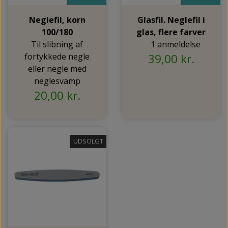
NEDSUNKEN FORFOD
NILOCIN
Neglefil, korn
Glasfil. Neglefil i
OVERLAGTE TÆER
100/180
glas, flere farver
PECLAVUS®
Til slibning af
1 anmeldelse
PLATFOD
REFLEXWEAR
fortykkede negle
39,00 kr.
PSORIASIS PÅ FØDDERNE
eller negle med
REVAMIL
neglesvamp
URO I BENENE/RESTLESS LEGS
20,00 kr.
SKINCAIR
VABLER
UDSOLGT