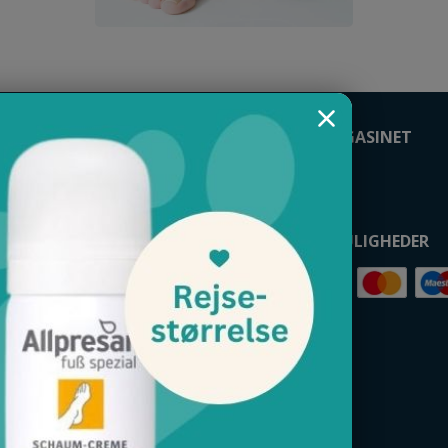
FØLG FODMAGASINET
dmagasinet
kt
koder
BETALINGSMULIGHEDER
 og leveringsbetingelser
ydelse og reklamation
es
lige ingredienser
erter
s anatomi
s
OL