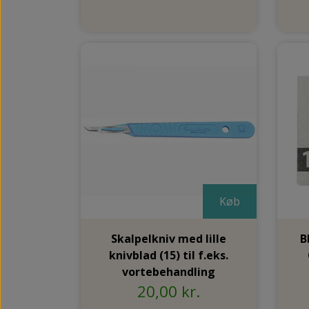
KNYSTBESKYTTERE
PLASTER TIL LIGTORNE OG VABLER
PELOTTE
Køb
Skalpelkniv med lille
B
knivblad (15) til f.eks.
vortebehandling
20,00 kr.