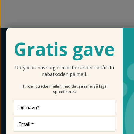
Gratis gave
HAR DU SPØRGSMÅL?
LINKS
Om Fo
Tlf. +45 22 55 99 01
E-mail pernille@fodmagasinet.dk
Konta
Rabat
Udfyld dit navn og e-mail herunder så får du
KONTAKTOPLYSNINGER
Salgs-
rabatkoden på mail.
Fortr
Fodmagasinet.dk
Finder du ikke mailen med det samme, så kig i
Cooki
Øster Alle 6
spamfilteret.
Natur
9530 Støvring
Fodsm
Telefon: 22559901
Dit navn*
Foden
CVR: 28001959
Brand
GEHW