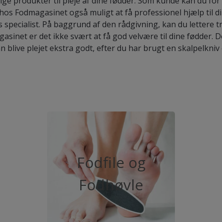
ge produkter til pleje af dine fødder. Som kunde kan du f
er hos Fodmagasinet også muligt at få professionel hjælp til di
specialist. På baggrund af den rådgivning, kan du lettere t
asinet er det ikke svært at få god velvære til dine fødder. 
 blive plejet ekstra godt, efter du har brugt en skalpelkniv 
Fodfile og
Fodhøvle