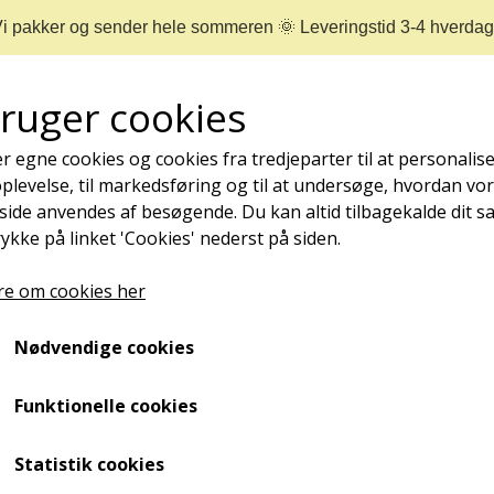
i pakker og sender hele sommeren 🌞 Leveringstid 3-4 hverda
bruger cookies
r egne cookies og cookies fra tredjeparter til at personalise
levelse, til markedsføring og til at undersøge, hvordan vo
ide anvendes af besøgende. Du kan altid tilbagekalde dit 
rykke på linket 'Cookies' nederst på siden.
REJSESTØRRELSER
MÆRKER
NYHEDER
e om cookies her
NEGLEPLEJE
Nødvendige cookies
Skalpeller og Skalpelblade
ØMME OG NEDGROEDE NEGLE
blade
NEGLESVAMP
Funktionelle cookies
NEGLEBÅND
ller du for eksempel har noget hård hud, som du bare ikke ka
Statistik cookies
NEGLEOLIE - STYRKER, PLEJER OG FOREBYGGER
sinet. Med disse kan du nemlig nænsomt skære den hårde h