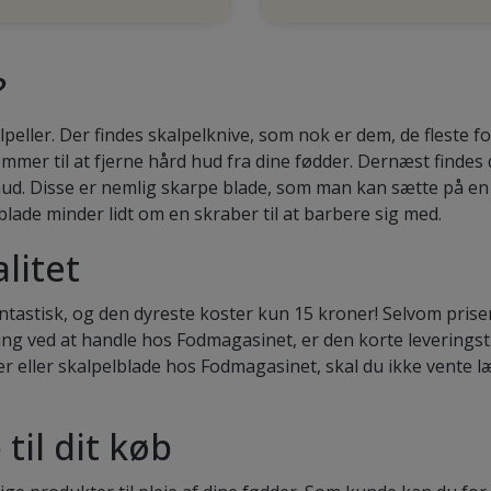
?
lpeller. Der findes skalpelknive, som nok er dem, de fleste
mmer til at fjerne hård hud fra dine fødder. Dernæst findes
 hud. Disse er nemlig skarpe blade, som man kan sætte på e
blade minder lidt om en skraber til at barbere sig med.
litet
ntastisk, og den dyreste koster kun 15 kroner! Selvom prise
ting ved at handle hos Fodmagasinet, er den korte leveringsti
er eller skalpelblade hos Fodmagasinet, skal du ikke vente læ
til dit køb