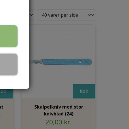
SKALPELBLADE
HÅNDPLEJE
REJSESTØRRELSER
HÅNDCREMER
Køb
Køb
MPER
st
Skalpelkniv med stor
.
knivblad (24)
20,00 kr.