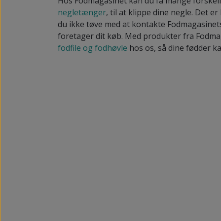
Hos Fodmagasinet kan du få mange forskelli
negletænger
, til at klippe dine negle. Det 
du ikke tøve med at kontakte Fodmagasinets 
foretager dit køb. Med produkter fra Fodmag
fodfile og fodhøvle
hos os, så dine fødder kan