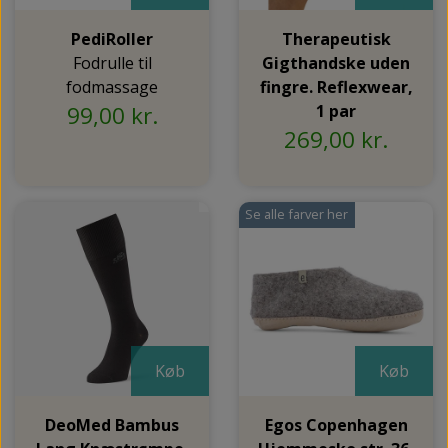
PediRoller
Therapeutisk
Fodrulle til
Gigthandske uden
fodmassage
fingre. Reflexwear,
99,00 kr.
1 par
269,00 kr.
Se alle farver her
Køb
Køb
DeoMed Bambus
Egos Copenhagen