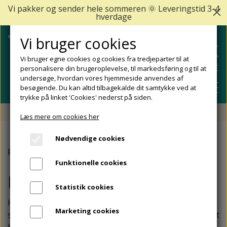
Vi pakker og sender hele sommeren 🌞 Leveringstid 3-4
hverdage
Vi bruger cookies
Vi bruger egne cookies og cookies fra tredjeparter til at
personalisere din brugeroplevelse, til markedsføring og til at
undersøge, hvordan vores hjemmeside anvendes af
besøgende. Du kan altid tilbagekalde dit samtykke ved at
trykke på linket 'Cookies' nederst på siden.
Fri fragt fra 499 DKK - Levering 1-2 hverdage
Læs mere om cookies her
SHOP
Nødvendige cookies
FODPLEJE
Forside
Kolde fødder
FODPROBLEMER
Funktionelle cookies
DIABETISKE FØDDER
NEGLEPLEJE
Kolde fødder
ALLE FODPROBLEMER
REJSESTØRRELSER
Statistik cookies
REDSKABER TIL FODPLEJE OG NEGLEPLEJE
ØMME OG NEDGROEDE NEGLE
FODBAD
ANKEL OG ACHILLESSENE
Kolde fødder er generende og ubehagelige. Det kan
MÆRKER
Marketing cookies
skyldes kolde gulve eller stillesiddende arbejde, men det
SÅLER, FODINDLÆG OG AFLASTNINGER
FODFILE OG FODHØVLE
NEGLESVAMP
FODCREMER
APOFYSITIS CALCANEI/SEVERS SYNDROM
KAN også være tegn på dårligt kredsløb. Netop ved