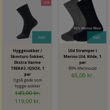
-20%
Køb
Køb
Hyggesokker /
Uld Strømper i
Skovturs-Sokker,
Merino Uld. Kilde, 1
Ekstra Varme
par
TREK#2. IQSOX, 1
80% Merinould
par
65,00 kr.
Også gode som
hygge-sokker
149,00 kr.
119,00 kr.