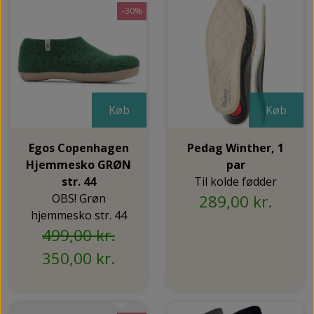
NEDSUNKEN FORFOD
-30%
NILOCIN
OVERLAGTE TÆER
PECLAVUS®
PLATFOD
REFLEXWEAR
PSORIASIS PÅ FØDDERNE
REVAMIL
Køb
Køb
URO I BENENE/RESTLESS LEGS
SKINCAIR
Egos Copenhagen
Pedag Winther, 1
VABLER
Hjemmesko GRØN
par
str. 44
Til kolde fødder
OBS! Grøn
289,00 kr.
hjemmesko str. 44
499,00 kr.
350,00 kr.