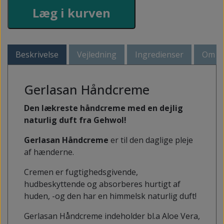
Læg i kurven
Beskrivelse
Vejledning
Ingredienser
Om G
Gerlasan Håndcreme
Den lækreste håndcreme med en dejlig
naturlig duft fra Gehwol!
Gerlasan Håndcreme
er til den daglige pleje
af hænderne.
Cremen er fugtighedsgivende,
hudbeskyttende og absorberes hurtigt af
huden, -og den har en himmelsk naturlig duft!
Gerlasan Håndcreme indeholder bl.a Aloe Vera,