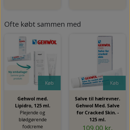
Ofte købt sammen med
Køb
Køb
Gehwol med.
Salve til hælrevner.
Lipidro, 125 ml.
Gehwol Med. Salve
Plejende og
for Cracked Skin. -
blødgørende
125 ml.
fodcreme
109,00 kr.