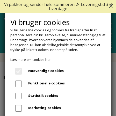
Vi pakker og sender hele sommeren 🌞 Leveringstid 3-4
hverdage
Vi bruger cookies
Vi bruger egne cookies og cookies fra tredjeparter til at
personalisere din brugeroplevelse, til markedsføring og til at
undersøge, hvordan vores hjemmeside anvendes af
besøgende. Du kan altid tilbagekalde dit samtykke ved at
trykke på linket 'Cookies' nederst på siden.
Fri fragt fra 499 DKK - Levering 1-2 hverdage
Læs mere om cookies her
SHOP
Nødvendige cookies
FODPLEJE
Forside
GEHWOL
Håndcreme - Blødgør og plejer huden
FODPROBLEMER
Funktionelle cookies
DIABETISKE FØDDER
NEGLEPLEJE
ALLE FODPROBLEMER
REJSESTØRRELSER
Statistik cookies
REDSKABER TIL FODPLEJE OG NEGLEPLEJE
ØMME OG NEDGROEDE NEGLE
FODBAD
ANKEL OG ACHILLESSENE
MÆRKER
Marketing cookies
SÅLER, FODINDLÆG OG AFLASTNINGER
FODFILE OG FODHØVLE
NEGLESVAMP
FODCREMER
APOFYSITIS CALCANEI/SEVERS SYNDROM