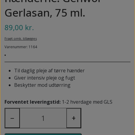
NEDSUNKEN FORFOD
NILOCIN
Gerlasan, 75 ml.
OVERLAGTE TÆER
PECLAVUS®
89,00 kr.
PLATFOD
REFLEXWEAR
Fragt omk. tillægges
PSORIASIS PÅ FØDDERNE
REVAMIL
Varenummer: 1164
URO I BENENE/RESTLESS LEGS
SKINCAIR
VABLER
Til daglig pleje af tørre hænder
Giver intensiv pleje og fugt
Beskytter mod udtørring
Forventet leveringstid:
1-2 hverdage med GLS
−
+