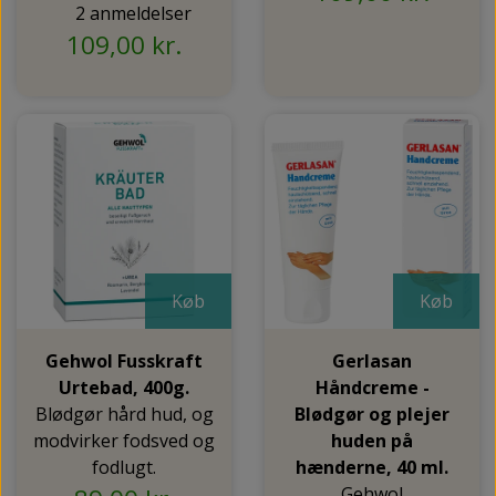
2 anmeldelser
109,00 kr.
Køb
Køb
Gehwol Fusskraft
Gerlasan
Urtebad, 400g.
Håndcreme -
Blødgør hård hud, og
Blødgør og plejer
modvirker fodsved og
huden på
fodlugt.
hænderne, 40 ml.
Gehwol