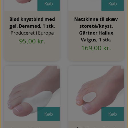
Køb
Køb
Blød knystbind med
Natskinne til skæv
gel. Deramed, 1 stk.
storetå/knyst.
Produceret i Europa
Gärtner Hallux
95,00 kr.
Valgus, 1 stk.
169,00 kr.
Køb
Køb