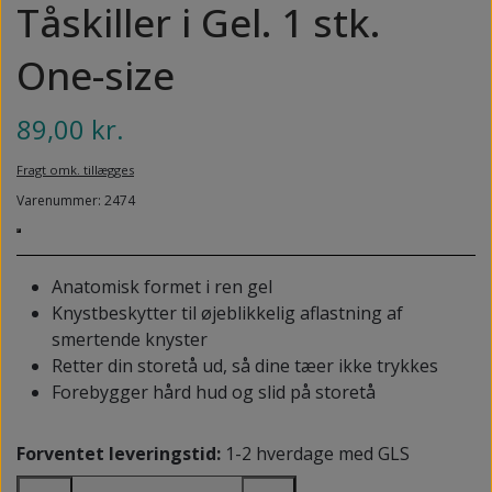
NEDSUNKEN FORFOD
Tåskiller i Gel. 1 stk.
NILOCIN
OVERLAGTE TÆER
One-size
PECLAVUS®
PLATFOD
REFLEXWEAR
89,00 kr.
PSORIASIS PÅ FØDDERNE
REVAMIL
Fragt omk. tillægges
URO I BENENE/RESTLESS LEGS
Varenummer: 2474
SKINCAIR
VABLER
Anatomisk formet i ren gel
Knystbeskytter til øjeblikkelig aflastning af
smertende knyster
Retter din storetå ud, så dine tæer ikke trykkes
Forebygger hård hud og slid på storetå
Forventet leveringstid:
1-2 hverdage med GLS