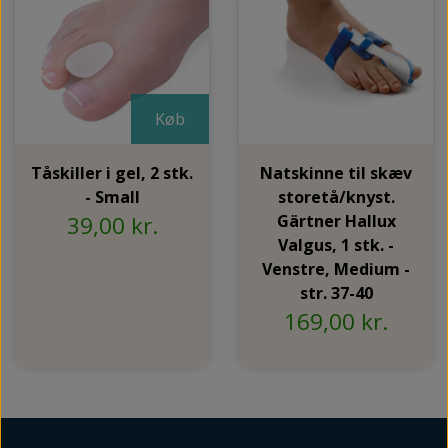
Køb
Tåskiller i gel, 2 stk.
Natskinne til skæv
- Small
storetå/knyst.
39,00 kr.
Gärtner Hallux
Valgus, 1 stk. -
Venstre, Medium -
str. 37-40
169,00 kr.