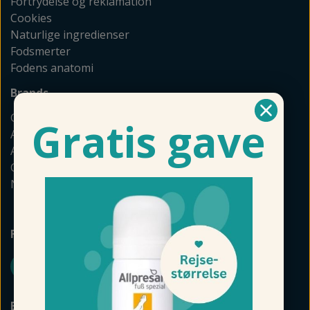
Fortrydelse og reklamation
Cookies
Naturlige ingredienser
Fodsmerter
Fodens anatomi
Brands
GEHWOL
Gratis gave
Allpresan
Akileine
Camillen
Naturkosmetik
FØLG FODMAGASINET
BETALINGSMULIGHEDER