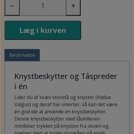
−
+
Læg i kurven
Beskrivelse
Knystbeskytter og Tåspreder
i én
Lider du af skæv storetå og knyster (Hallux
Valgus) og deraf har smerter, så kan det være
en god ide at anvende en knystbeskytter.
Denne knystbeskytter med tåskilleren
mindsker trykket på knysten fra skoen og
hjælper med at holde storetåen på plads.