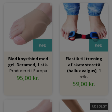
Køb
Køb
Blød knystbind med
Elastik til træning
gel. Deramed, 1 stk.
af skæv storetå
Produceret i Europa
(hallux valgus), 1
95,00 kr.
stk.
59,00 kr.
UDSOLGT