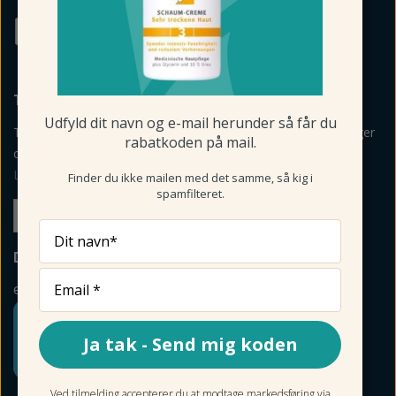
TILMELD NYHEDSBREV
Udfyld dit navn og e-mail herunder så får du
Tilmeld mig nyheder, vejledning, personlige råd og anbefalinger
rabatkoden på mail.
om produkter via mail og sms fra Fodmagsinet.dk.
Læs betingelser her
>
Finder du ikke mailen med det samme, så kig i
spamfilteret.
Tilmeld
Dit navn*
DIN SIKKERHED
e-mærket
Ja tak - Send mig koden
Ved tilmelding accepterer du at modtage markedsføring via