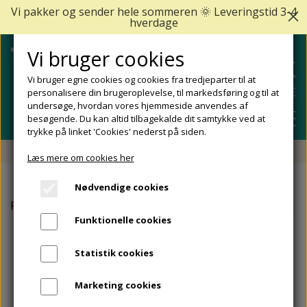
Vi pakker og sender hele sommeren 🌞 Leveringstid 3-4
hverdage
Vi bruger cookies
Vi bruger egne cookies og cookies fra tredjeparter til at
personalisere din brugeroplevelse, til markedsføring og til at
undersøge, hvordan vores hjemmeside anvendes af
besøgende. Du kan altid tilbagekalde dit samtykke ved at
trykke på linket 'Cookies' nederst på siden.
Fri fragt fra 499 DKK - Levering 1-2 hverdage
Læs mere om cookies her
SHOP
Nødvendige cookies
FODPLEJE
Forside
Såler, fodindlæg og aflastninger
Knystbeskytter
FODPROBLEMER
Funktionelle cookies
DIABETISKE FØDDER
NEGLEPLEJE
ALLE FODPROBLEMER
REJSESTØRRELSER
Statistik cookies
REDSKABER TIL FODPLEJE OG NEGLEPLEJE
ØMME OG NEDGROEDE NEGLE
FODBAD
ANKEL OG ACHILLESSENE
MÆRKER
Marketing cookies
SÅLER, FODINDLÆG OG AFLASTNINGER
FODFILE OG FODHØVLE
NEGLESVAMP
FODCREMER
APOFYSITIS CALCANEI/SEVERS SYNDROM