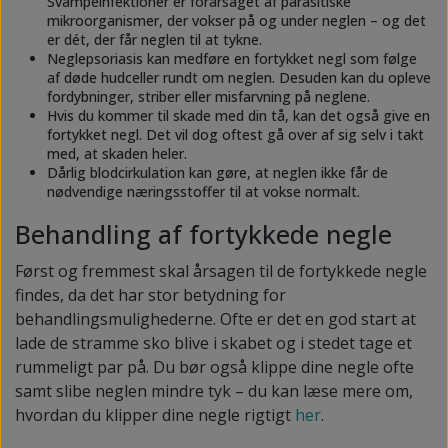
Svampeinfektioner er forårsaget af parasitiske
mikroorganismer, der vokser på og under neglen – og det
er dét, der får neglen til at tykne.
Neglepsoriasis kan medføre en fortykket negl som følge
af døde hudceller rundt om neglen. Desuden kan du opleve
fordybninger, striber eller misfarvning på neglene.
Hvis du kommer til skade med din tå, kan det også give en
fortykket negl. Det vil dog oftest gå over af sig selv i takt
med, at skaden heler.
Dårlig blodcirkulation kan gøre, at neglen ikke får de
nødvendige næringsstoffer til at vokse normalt.
Behandling af fortykkede negle
Først og fremmest skal årsagen til de fortykkede negle
findes, da det har stor betydning for
behandlingsmulighederne. Ofte er det en god start at
lade de stramme sko blive i skabet og i stedet tage et
rummeligt par på. Du bør også klippe dine negle ofte
samt slibe neglen mindre tyk – du kan læse mere om,
hvordan du klipper dine negle rigtigt
her
.