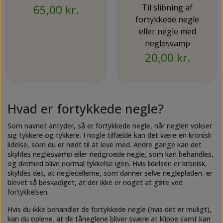
NEDSUNKEN FORFOD
65,00 kr.
Til slibning af
NILOCIN
fortykkede negle
OVERLAGTE TÆER
eller negle med
PECLAVUS®
neglesvamp
PLATFOD
REFLEXWEAR
20,00 kr.
PSORIASIS PÅ FØDDERNE
REVAMIL
URO I BENENE/RESTLESS LEGS
SKINCAIR
Hvad er fortykkede negle?
VABLER
Som navnet antyder, så er fortykkede negle, når neglen vokser
sig tykkere og tykkere. I nogle tilfælde kan det være en kronisk
lidelse, som du er nødt til at leve med. Andre gange kan det
skyldes neglesvamp eller nedgroede negle, som kan behandles,
og dermed blive normal tykkelse igen. Hvis lidelsen er kronisk,
skyldes det, at neglecellerne, som danner selve neglepladen, er
blevet så beskadiget, at der ikke er noget at gøre ved
fortykkelsen.
Hvis du ikke behandler de fortykkede negle (hvis det er muligt),
kan du opleve, at de tåneglene bliver svære at klippe samt kan