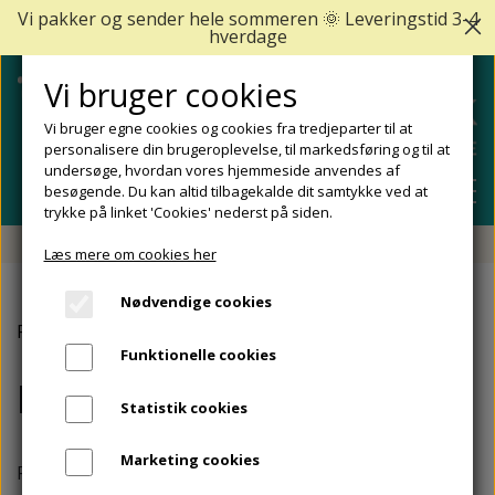
Vi pakker og sender hele sommeren 🌞 Leveringstid 3-4
hverdage
Vi bruger cookies
Vi bruger egne cookies og cookies fra tredjeparter til at
personalisere din brugeroplevelse, til markedsføring og til at
undersøge, hvordan vores hjemmeside anvendes af
besøgende. Du kan altid tilbagekalde dit samtykke ved at
trykke på linket 'Cookies' nederst på siden.
Fri fragt fra 499 DKK - Levering 1-2 hverdage
Læs mere om cookies her
SHOP
Nødvendige cookies
FODPLEJE
Forside
Fodproblemer
Fortykkede negle
FODPROBLEMER
Funktionelle cookies
DIABETISKE FØDDER
NEGLEPLEJE
Fortykkede negle
ALLE FODPROBLEMER
REJSESTØRRELSER
Statistik cookies
REDSKABER TIL FODPLEJE OG NEGLEPLEJE
ØMME OG NEDGROEDE NEGLE
FODBAD
ANKEL OG ACHILLESSENE
MÆRKER
Marketing cookies
SÅLER, FODINDLÆG OG AFLASTNINGER
FODFILE OG FODHØVLE
NEGLESVAMP
FODCREMER
Fortykkede negle (onychauxis) er et fodproblem, som
APOFYSITIS CALCANEI/SEVERS SYNDROM