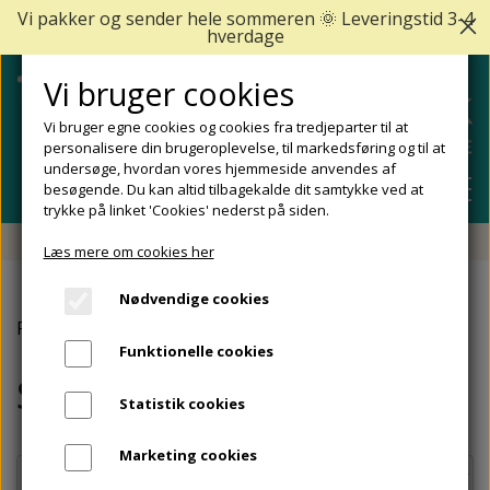
Vi pakker og sender hele sommeren 🌞 Leveringstid 3-4
hverdage
Vi bruger cookies
Vi bruger egne cookies og cookies fra tredjeparter til at
personalisere din brugeroplevelse, til markedsføring og til at
undersøge, hvordan vores hjemmeside anvendes af
besøgende. Du kan altid tilbagekalde dit samtykke ved at
trykke på linket 'Cookies' nederst på siden.
Fri fragt fra 499 DKK - Levering 1-2 hverdage
Læs mere om cookies her
SHOP
Nødvendige cookies
FODPLEJE
Forside
Fodproblemer
Svangsenebetændelse
FODPROBLEMER
Funktionelle cookies
DIABETISKE FØDDER
NEGLEPLEJE
Svangsenebetændelse
ALLE FODPROBLEMER
REJSESTØRRELSER
Statistik cookies
REDSKABER TIL FODPLEJE OG NEGLEPLEJE
ØMME OG NEDGROEDE NEGLE
FODBAD
ANKEL OG ACHILLESSENE
MÆRKER
Marketing cookies
SÅLER, FODINDLÆG OG AFLASTNINGER
FODFILE OG FODHØVLE
NEGLESVAMP
FODCREMER
APOFYSITIS CALCANEI/SEVERS SYNDROM