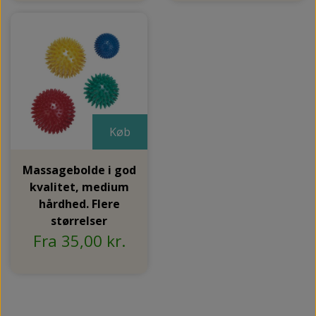
NEDSUNKEN FORFOD
NILOCIN
OVERLAGTE TÆER
PECLAVUS®
PLATFOD
REFLEXWEAR
PSORIASIS PÅ FØDDERNE
REVAMIL
URO I BENENE/RESTLESS LEGS
Køb
SKINCAIR
VABLER
Massagebolde i god
kvalitet, medium
hårdhed. Flere
størrelser
Fra 35,00 kr.