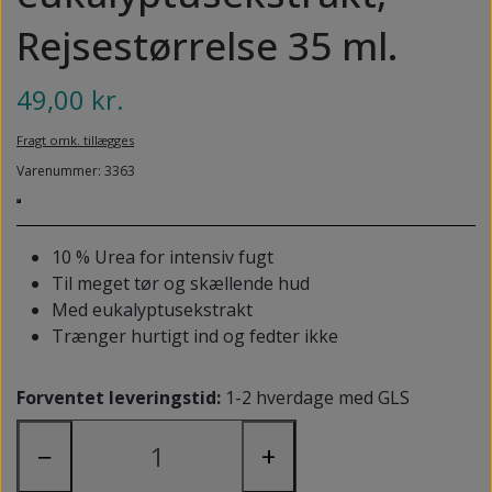
NEDSUNKEN FORFOD
NILOCIN
Rejsestørrelse 35 ml.
OVERLAGTE TÆER
PECLAVUS®
49,00 kr.
PLATFOD
REFLEXWEAR
Fragt omk. tillægges
PSORIASIS PÅ FØDDERNE
REVAMIL
Varenummer: 3363
URO I BENENE/RESTLESS LEGS
SKINCAIR
VABLER
10 % Urea for intensiv fugt
Til meget tør og skællende hud
Med eukalyptusekstrakt
Trænger hurtigt ind og fedter ikke
Forventet leveringstid:
1-2 hverdage med GLS
−
+