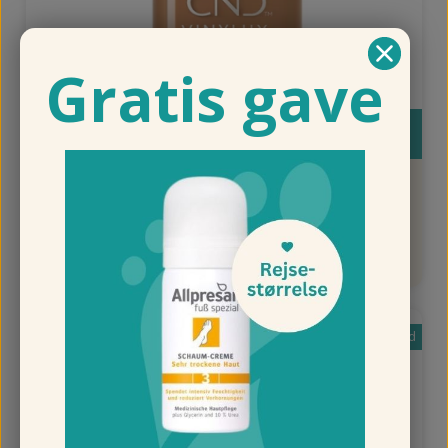
Gratis gave
Køb
CND Vinylux - Running Latte #424
125,00 kr.
87,50 kr.
Nyhed