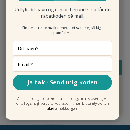
Udfyld dit navn og e-mail herunder så får du
rabatkoden på mail.
Finder du ikke mailen med det samme, så kig i
spamfilteret.
Dit navn*
Køb
Ja tak - Send mig koden
Allpresan Pedicare (3) med Appelsinblomst,
125 ml.
Limited Edition
Ved tilmelding accepterer du at modtage markedsføring via
129,00 kr.
email og sms jf. vores
privatlivspolitik her
. Dit samtykke kan
altid
afmeldes igen.
-20%