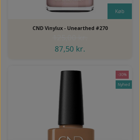
Køb
CND Vinylux - Unearthed #270
125,00 kr.
87,50 kr.
-30%
Nyhed