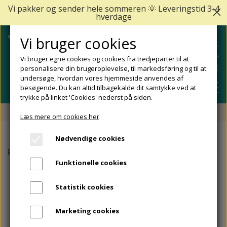
Vi pakker og sender hele sommeren 🌞 Leveringstid 3-4
hverdage
Vi bruger cookies
Vi bruger egne cookies og cookies fra tredjeparter til at
personalisere din brugeroplevelse, til markedsføring og til at
undersøge, hvordan vores hjemmeside anvendes af
besøgende. Du kan altid tilbagekalde dit samtykke ved at
trykke på linket 'Cookies' nederst på siden.
Fri fragt fra 499 DKK - Levering 1-2 hverdage
Læs mere om cookies her
SHOP
Nødvendige cookies
FODPLEJE
Forside
Allpresan
Allpresan kropspleje - skumcreme me
FODPROBLEMER
Funktionelle cookies
DIABETISKE FØDDER
NEGLEPLEJE
ALLE FODPROBLEMER
REJSESTØRRELSER
Statistik cookies
REDSKABER TIL FODPLEJE OG NEGLEPLEJE
ØMME OG NEDGROEDE NEGLE
FODBAD
ANKEL OG ACHILLESSENE
MÆRKER
Marketing cookies
SÅLER, FODINDLÆG OG AFLASTNINGER
FODFILE OG FODHØVLE
NEGLESVAMP
FODCREMER
APOFYSITIS CALCANEI/SEVERS SYNDROM