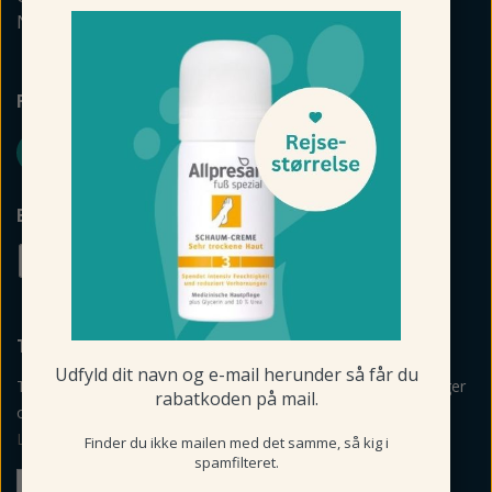
Naturkosmetik
FØLG FODMAGASINET
BETALINGSMULIGHEDER
TILMELD NYHEDSBREV
Udfyld dit navn og e-mail herunder så får du
Tilmeld mig nyheder, vejledning, personlige råd og anbefalinger
rabatkoden på mail.
om produkter via mail og sms fra Fodmagsinet.dk.
Læs betingelser her
>
Finder du ikke mailen med det samme, så kig i
spamfilteret.
Tilmeld