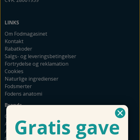
LINKS
Om Fodmagasinet
Kontakt
Rabatkoder
Salgs- og leveringsbetingelser
Fortrydelse og reklamation
Cookies
Naturlige ingredienser
Fodsmerter
Fodens anatomi
Brands
GEHWOL
Gratis gave
Allpresan
Akileine
Camillen