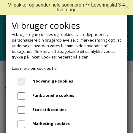
Vi pakker og sender hele sommeren 🌞 Leveringstid 3-4
hverdage
Vi bruger cookies
Vi bruger egne cookies og cookies fra tredjeparter til at
personalisere din brugeroplevelse, til markedsføring og til at
undersøge, hvordan vores hjemmeside anvendes af
besøgende. Du kan altid tilbagekalde dit samtykke ved at
trykke på linket 'Cookies' nederst på siden.
Fri fragt fra 499 DKK - Levering 1-2 hverdage
Læs mere om cookies her
SHOP
Nødvendige cookies
FODPLEJE
Forside
Allpresan
Allpresan PEDICARE
Allpresan Pedic
FODPROBLEMER
Funktionelle cookies
DIABETISKE FØDDER
NEGLEPLEJE
ALLE FODPROBLEMER
REJSESTØRRELSER
Statistik cookies
REDSKABER TIL FODPLEJE OG NEGLEPLEJE
ØMME OG NEDGROEDE NEGLE
FODBAD
ANKEL OG ACHILLESSENE
MÆRKER
Marketing cookies
SÅLER, FODINDLÆG OG AFLASTNINGER
FODFILE OG FODHØVLE
NEGLESVAMP
FODCREMER
APOFYSITIS CALCANEI/SEVERS SYNDROM