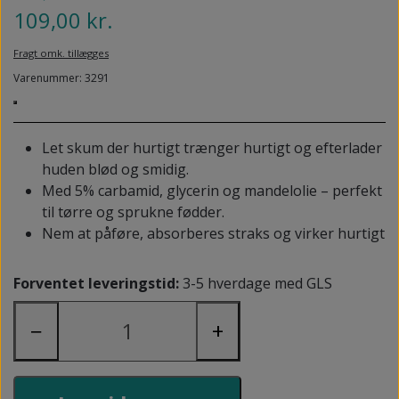
NEDSUNKEN FORFOD
109,00 kr.
NILOCIN
OVERLAGTE TÆER
Fragt omk. tillægges
PECLAVUS®
PLATFOD
Varenummer: 3291
REFLEXWEAR
PSORIASIS PÅ FØDDERNE
REVAMIL
Let skum der hurtigt trænger hurtigt og efterlader
URO I BENENE/RESTLESS LEGS
huden blød og smidig.
SKINCAIR
Med 5% carbamid, glycerin og mandelolie – perfekt
VABLER
til tørre og sprukne fødder.
Nem at påføre, absorberes straks og virker hurtigt
Forventet leveringstid:
3-5 hverdage med GLS
−
+