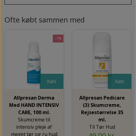
Ofte købt sammen med
-7%
Køb
Køb
Allpresan Derma
Allpresan Pedicare
Med HAND INTENSIV
(3) Skumcreme,
CARE, 100 ml.
Rejsestørrelse 35
Skumcreme til
ml.
intensiv pleje af
Til Tør Hud
meget tør og ru hud
49,00 kr.