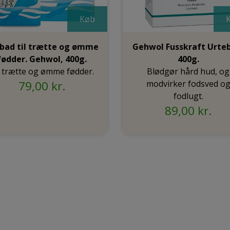
Køb
bad til trætte og ømme
Gehwol Fusskraft Urte
fødder. Gehwol, 400g.
400g.
l trætte og ømme fødder.
Blødgør hård hud, og
79,00 kr.
modvirker fodsved o
fodlugt.
89,00 kr.