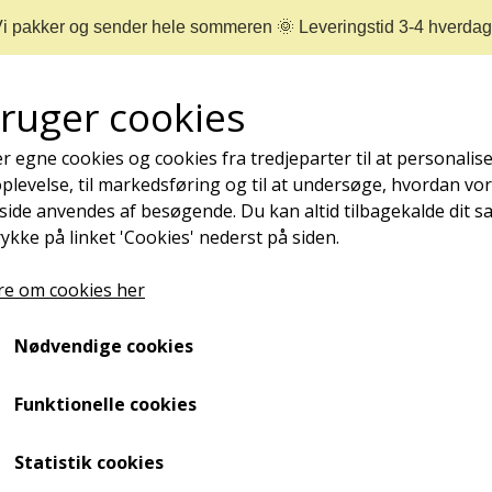
i pakker og sender hele sommeren 🌞 Leveringstid 3-4 hverda
bruger cookies
r egne cookies og cookies fra tredjeparter til at personalise
levelse, til markedsføring og til at undersøge, hvordan vo
ide anvendes af besøgende. Du kan altid tilbagekalde dit 
rykke på linket 'Cookies' nederst på siden.
REJSESTØRRELSER
MÆRKER
NYHEDER
e om cookies her
NEGLEPLEJE
Nødvendige cookies
lassic Fodbad, 200 ml.
ØMME OG NEDGROEDE NEGLE
Fodbadesæbe. Camillen 
NEGLESVAMP
Funktionelle cookies
NEGLEBÅND
ml.
Statistik cookies
NEGLEOLIE - STYRKER, PLEJER OG FOREBYGGER