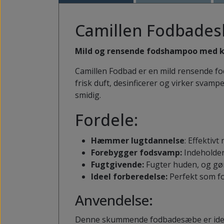
KNYSTBESKYTTERE
PLASTER TIL LIGTORNE OG VABLER
Camillen Fodbade
PELOTTE
Mild og rensende fodshampoo med k
Camillen Fodbad er en mild rensende fo
frisk duft, desinficerer og virker sv
smidig.
Fordele:
Hæmmer lugtdannelse
: Effektiv
Forebygger fodsvamp:
Indeholder
Fugtgivende:
Fugter huden, og gør
Ideel forberedelse:
Perfekt som fo
Anvendelse:
Denne skummende fodbadesæbe er ideel t