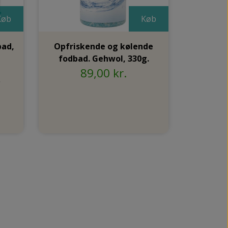
Køb
Køb
bad,
Opfriskende og kølende
fodbad. Gehwol, 330g.
89,00 kr.
g