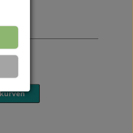
SKALPELBLADE
HÅNDPLEJE
REJSESTØRRELSER
HÅNDCREMER
 kurven
MPER