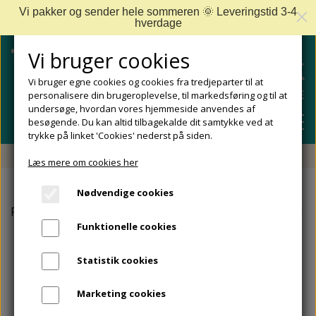
Vi pakker og sender hele sommeren 🌞 Leveringstid 3-4
hverdage
Vi bruger cookies
Vi bruger egne cookies og cookies fra tredjeparter til at
personalisere din brugeroplevelse, til markedsføring og til at
undersøge, hvordan vores hjemmeside anvendes af
besøgende. Du kan altid tilbagekalde dit samtykke ved at
trykke på linket 'Cookies' nederst på siden.
Fri fragt fra 499 DKK - Levering 1-2 hverdage
Læs mere om cookies her
SHOP
Nødvendige cookies
FODPLEJE
Forside
Camillen
Fodbadesalt med Aloe Vera og Oliven. 
FODPROBLEMER
Funktionelle cookies
DIABETISKE FØDDER
NEGLEPLEJE
ALLE FODPROBLEMER
REJSESTØRRELSER
Statistik cookies
REDSKABER TIL FODPLEJE OG NEGLEPLEJE
ØMME OG NEDGROEDE NEGLE
FODBAD
ANKEL OG ACHILLESSENE
MÆRKER
Marketing cookies
SÅLER, FODINDLÆG OG AFLASTNINGER
FODFILE OG FODHØVLE
NEGLESVAMP
FODCREMER
APOFYSITIS CALCANEI/SEVERS SYNDROM