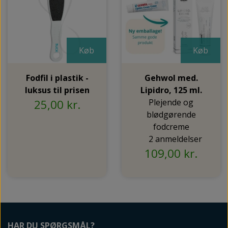
Køb
Køb
Fodfil i plastik -
Gehwol med.
luksus til prisen
Lipidro, 125 ml.
25,00 kr.
Plejende og
blødgørende
fodcreme
2 anmeldelser
109,00 kr.
HAR DU SPØRGSMÅL?