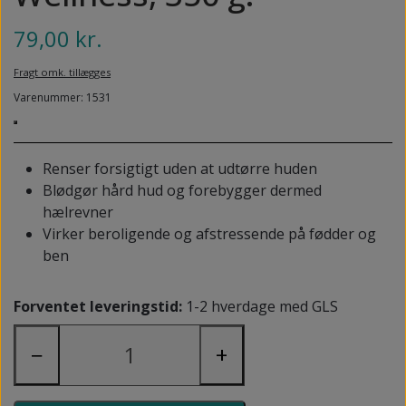
NEDSUNKEN FORFOD
NILOCIN
79,00 kr.
OVERLAGTE TÆER
PECLAVUS®
Fragt omk. tillægges
PLATFOD
REFLEXWEAR
Varenummer: 1531
PSORIASIS PÅ FØDDERNE
REVAMIL
URO I BENENE/RESTLESS LEGS
Renser forsigtigt uden at udtørre huden
SKINCAIR
Blødgør hård hud og forebygger dermed
VABLER
hælrevner
Virker beroligende og afstressende på fødder og
ben
Forventet leveringstid:
1-2 hverdage med GLS
−
+