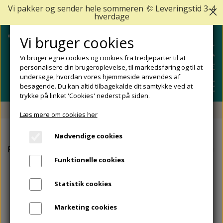
Vi pakker og sender hele sommeren 🌞 Leveringstid 3-4
hverdage
Vi bruger cookies
Vi bruger egne cookies og cookies fra tredjeparter til at
personalisere din brugeroplevelse, til markedsføring og til at
undersøge, hvordan vores hjemmeside anvendes af
besøgende. Du kan altid tilbagekalde dit samtykke ved at
trykke på linket 'Cookies' nederst på siden.
Fri fragt fra 499 DKK - Levering 1-2 hverdage
Læs mere om cookies her
SHOP
Nødvendige cookies
FODPLEJE
Forside
Peclavus®
Fodcreme med højt fedtindhold. Pecl
FODPROBLEMER
Funktionelle cookies
DIABETISKE FØDDER
NEGLEPLEJE
ALLE FODPROBLEMER
REJSESTØRRELSER
Statistik cookies
REDSKABER TIL FODPLEJE OG NEGLEPLEJE
ØMME OG NEDGROEDE NEGLE
FODBAD
ANKEL OG ACHILLESSENE
MÆRKER
Marketing cookies
SÅLER, FODINDLÆG OG AFLASTNINGER
FODFILE OG FODHØVLE
NEGLESVAMP
FODCREMER
APOFYSITIS CALCANEI/SEVERS SYNDROM