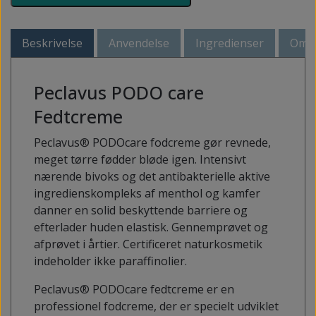
Beskrivelse
Anvendelse
Ingredienser
Om P
Peclavus PODO care
Fedtcreme
Peclavus® PODOcare fodcreme gør revnede,
meget tørre fødder bløde igen. Intensivt
nærende bivoks og det antibakterielle aktive
ingredienskompleks af menthol og kamfer
danner en solid beskyttende barriere og
efterlader huden elastisk. Gennemprøvet og
afprøvet i årtier. Certificeret naturkosmetik
indeholder ikke paraffinolier.
Peclavus® PODOcare fedtcreme er en
professionel fodcreme, der er specielt udviklet