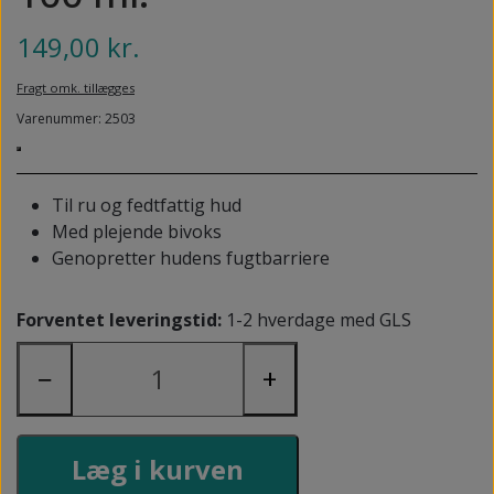
NEDSUNKEN FORFOD
NILOCIN
149,00 kr.
OVERLAGTE TÆER
PECLAVUS®
Fragt omk. tillægges
PLATFOD
REFLEXWEAR
Varenummer: 2503
PSORIASIS PÅ FØDDERNE
REVAMIL
URO I BENENE/RESTLESS LEGS
Til ru og fedtfattig hud
SKINCAIR
Med plejende bivoks
VABLER
Genopretter hudens fugtbarriere
Forventet leveringstid:
1-2 hverdage med GLS
−
+
Læg i kurven