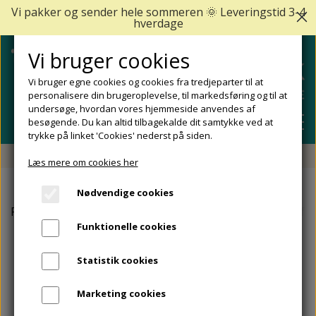
Vi pakker og sender hele sommeren 🌞 Leveringstid 3-4
hverdage
Vi bruger cookies
Vi bruger egne cookies og cookies fra tredjeparter til at
personalisere din brugeroplevelse, til markedsføring og til at
undersøge, hvordan vores hjemmeside anvendes af
besøgende. Du kan altid tilbagekalde dit samtykke ved at
trykke på linket 'Cookies' nederst på siden.
Fri fragt fra 499 DKK - Levering 1-2 hverdage
Læs mere om cookies her
SHOP
Nødvendige cookies
FODPLEJE
Forside
Udstyr til Fodpleje og Neglepleje
Titania Fodfil 
FODPROBLEMER
Funktionelle cookies
DIABETISKE FØDDER
NEGLEPLEJE
ALLE FODPROBLEMER
REJSESTØRRELSER
Statistik cookies
REDSKABER TIL FODPLEJE OG NEGLEPLEJE
ØMME OG NEDGROEDE NEGLE
FODBAD
ANKEL OG ACHILLESSENE
MÆRKER
Marketing cookies
SÅLER, FODINDLÆG OG AFLASTNINGER
FODFILE OG FODHØVLE
NEGLESVAMP
FODCREMER
APOFYSITIS CALCANEI/SEVERS SYNDROM