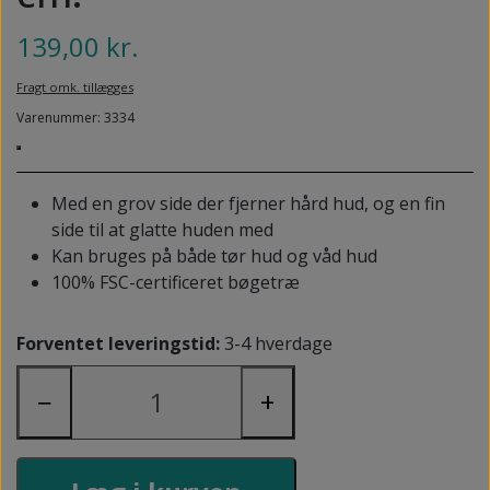
NEDSUNKEN FORFOD
NILOCIN
139,00 kr.
OVERLAGTE TÆER
PECLAVUS®
Fragt omk. tillægges
PLATFOD
REFLEXWEAR
Varenummer: 3334
PSORIASIS PÅ FØDDERNE
REVAMIL
URO I BENENE/RESTLESS LEGS
Med en grov side der fjerner hård hud, og en fin
SKINCAIR
side til at glatte huden med
VABLER
Kan bruges på både tør hud og våd hud
100% FSC-certificeret bøgetræ
Forventet leveringstid:
3-4 hverdage
−
+