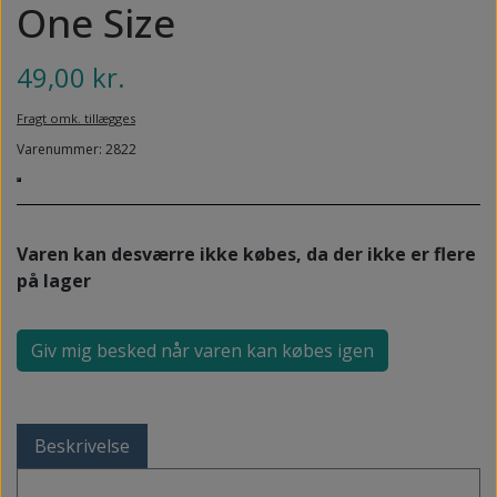
NEDSUNKEN FORFOD
One Size
NILOCIN
OVERLAGTE TÆER
49,00 kr.
PECLAVUS®
PLATFOD
REFLEXWEAR
Fragt omk. tillægges
PSORIASIS PÅ FØDDERNE
Varenummer: 2822
REVAMIL
URO I BENENE/RESTLESS LEGS
SKINCAIR
VABLER
Varen kan desværre ikke købes, da der ikke er flere
på lager
Giv mig besked når varen kan købes igen
Beskrivelse