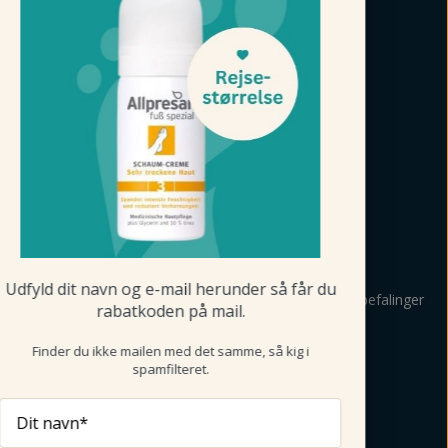
FØLG FODMAGASINET
BETALINGSMULIGHEDER
TILMELD NYHEDSBREV
Udfyld dit navn og e-mail herunder så får du
Tilmeld mig nyheder, vejledning, personlige råd og anbefalinger
rabatkoden på mail.
om produkter via mail og sms fra Fodmagsinet.dk.
Læs betingelser her
>
Finder du ikke mailen med det samme, så kig i
spamfilteret.
Tilmeld
Dit navn*
DIN SIKKERHED