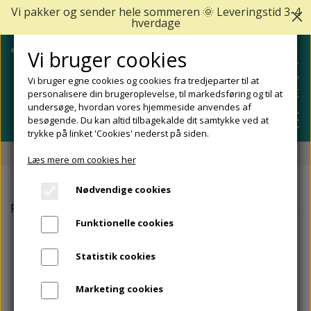
Vi pakker og sender hele sommeren 🌞 Leveringstid 3-4
hverdage
Vi bruger cookies
Vi bruger egne cookies og cookies fra tredjeparter til at
personalisere din brugeroplevelse, til markedsføring og til at
undersøge, hvordan vores hjemmeside anvendes af
besøgende. Du kan altid tilbagekalde dit samtykke ved at
trykke på linket 'Cookies' nederst på siden.
Fri fragt fra 499 DKK - Levering 1-2 hverdage
Læs mere om cookies her
SHOP
Nødvendige cookies
FODPLEJE
Forside
Fodproblemer
Nedsunken forfod (forfodsfald)
FODPROBLEMER
Funktionelle cookies
DIABETISKE FØDDER
NEGLEPLEJE
ALLE FODPROBLEMER
REJSESTØRRELSER
Statistik cookies
REDSKABER TIL FODPLEJE OG NEGLEPLEJE
ØMME OG NEDGROEDE NEGLE
FODBAD
ANKEL OG ACHILLESSENE
MÆRKER
Marketing cookies
SÅLER, FODINDLÆG OG AFLASTNINGER
FODFILE OG FODHØVLE
NEGLESVAMP
FODCREMER
APOFYSITIS CALCANEI/SEVERS SYNDROM