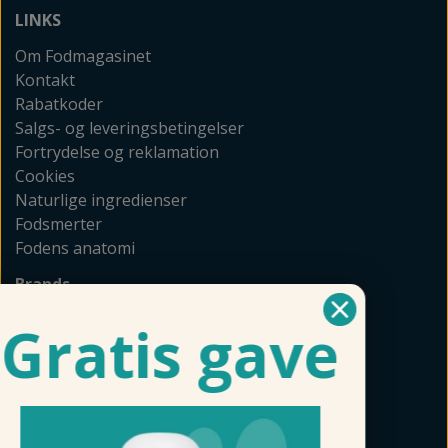
LINKS
Om Fodmagasinet
Kontakt
Rabatkoder
Salgs- og leveringsbetingelser
Fortrydelse og reklamation
Cookies
Naturlige ingredienser
Fodsmerter
Fodens anatomi
Brands
GEHWOL
Gratis gave
Allpresan
Akileine
Camillen
Naturkosmetik