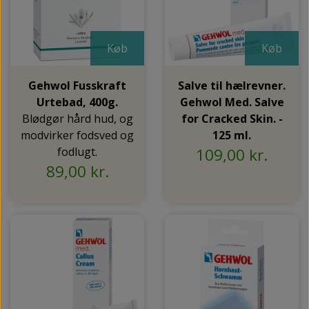
Køb
Køb
Gehwol Fusskraft
Salve til hælrevner.
Urtebad, 400g.
Gehwol Med. Salve
Blødgør hård hud, og
for Cracked Skin. -
modvirker fodsved og
125 ml.
fodlugt.
109,00 kr.
89,00 kr.