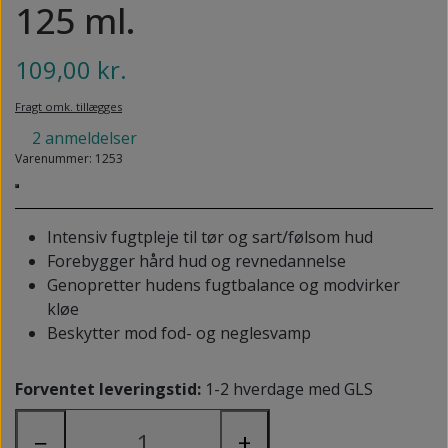
NEDSUNKEN FORFOD
125 ml.
NILOCIN
OVERLAGTE TÆER
109,00 kr.
PECLAVUS®
PLATFOD
REFLEXWEAR
Fragt omk. tillægges
PSORIASIS PÅ FØDDERNE
2 anmeldelser
REVAMIL
Varenummer: 1253
URO I BENENE/RESTLESS LEGS
SKINCAIR
VABLER
Intensiv fugtpleje til tør og sart/følsom hud
Forebygger hård hud og revnedannelse
Genopretter hudens fugtbalance og modvirker
kløe
Beskytter mod fod- og neglesvamp
Forventet leveringstid:
1-2 hverdage med GLS
−
+