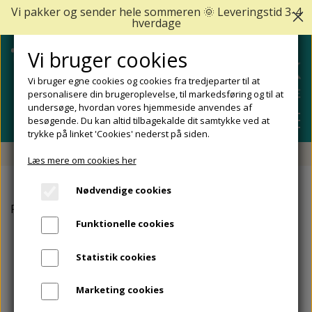
Vi pakker og sender hele sommeren 🌞 Leveringstid 3-4
hverdage
Vi bruger cookies
Vi bruger egne cookies og cookies fra tredjeparter til at
personalisere din brugeroplevelse, til markedsføring og til at
undersøge, hvordan vores hjemmeside anvendes af
besøgende. Du kan altid tilbagekalde dit samtykke ved at
trykke på linket 'Cookies' nederst på siden.
Fri fragt fra 499 DKK - Levering 1-2 hverdage
Læs mere om cookies her
SHOP
Nødvendige cookies
FODPLEJE
Forside
GEHWOL
Gehwol med. Lipidro, 125 ml.
FODPROBLEMER
Funktionelle cookies
DIABETISKE FØDDER
NEGLEPLEJE
ALLE FODPROBLEMER
REJSESTØRRELSER
Statistik cookies
REDSKABER TIL FODPLEJE OG NEGLEPLEJE
ØMME OG NEDGROEDE NEGLE
FODBAD
ANKEL OG ACHILLESSENE
MÆRKER
Marketing cookies
SÅLER, FODINDLÆG OG AFLASTNINGER
FODFILE OG FODHØVLE
NEGLESVAMP
FODCREMER
APOFYSITIS CALCANEI/SEVERS SYNDROM