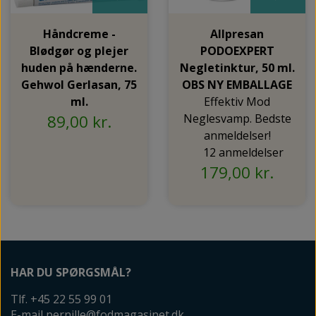
Håndcreme -
Allpresan
Blødgør og plejer
PODOEXPERT
huden på hænderne.
Negletinktur, 50 ml.
Gehwol Gerlasan, 75
OBS NY EMBALLAGE
ml.
Effektiv Mod
89,00 kr.
Neglesvamp. Bedste
anmeldelser!
12 anmeldelser
179,00 kr.
HAR DU SPØRGSMÅL?
Tlf. +45 22 55 99 01
E-mail pernille@fodmagasinet.dk