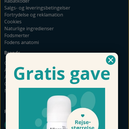
Rabatkoder
Salgs- og leveringsbetingelser
Fortrydelse og reklamation
Cookies
Naturlige ingredienser
Fodsmerter
Fodens anatomi
Brands
GEHWOL
Gratis gave
Allpresan
Akileine
Camillen
Naturkosmetik
FØLG FODMAGASINET