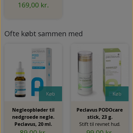
169,00 kr.
Ofte købt sammen med
Køb
Køb
Negleopbløder til
Peclavus PODOcare
nedgroede negle.
stick, 23 g.
Peclavus, 20 ml.
Stift til revnet hud.
89,00 kr.
99,00 kr.