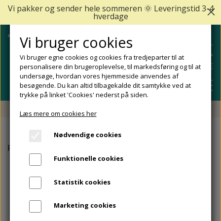
Vi pakker og sender hele sommeren 🌞 Leveringstid 3-4
hverdage
Vi bruger cookies
Vi bruger egne cookies og cookies fra tredjeparter til at
personalisere din brugeroplevelse, til markedsføring og til at
undersøge, hvordan vores hjemmeside anvendes af
besøgende. Du kan altid tilbagekalde dit samtykke ved at
trykke på linket 'Cookies' nederst på siden.
Fri fragt fra 499 DKK - Levering 1-2 hverdage
Læs mere om cookies her
SHOP
Nødvendige cookies
FODPLEJE
Forside
Peclavus®
Lanolin Creme. Peclavus, 100 ml.
FODPROBLEMER
Funktionelle cookies
DIABETISKE FØDDER
NEGLEPLEJE
ALLE FODPROBLEMER
REJSESTØRRELSER
Statistik cookies
REDSKABER TIL FODPLEJE OG NEGLEPLEJE
ØMME OG NEDGROEDE NEGLE
FODBAD
ANKEL OG ACHILLESSENE
MÆRKER
Marketing cookies
SÅLER, FODINDLÆG OG AFLASTNINGER
FODFILE OG FODHØVLE
NEGLESVAMP
FODCREMER
APOFYSITIS CALCANEI/SEVERS SYNDROM