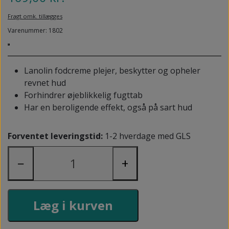
NEDSUNKEN FORFOD
NILOCIN
Fragt omk. tillægges
OVERLAGTE TÆER
Varenummer: 1802
PECLAVUS®
PLATFOD
REFLEXWEAR
PSORIASIS PÅ FØDDERNE
Lanolin fodcreme plejer, beskytter og opheler
REVAMIL
revnet hud
URO I BENENE/RESTLESS LEGS
Forhindrer øjeblikkelig fugttab
SKINCAIR
Har en beroligende effekt, også på sart hud
VABLER
Forventet leveringstid:
1-2 hverdage med GLS
−
+
Læg i kurven