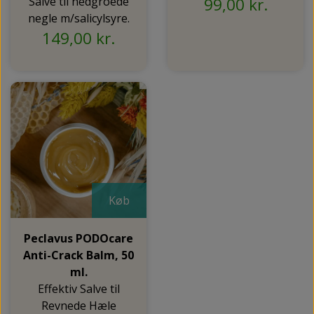
Salve til nedgroede
99,00 kr.
negle m/salicylsyre.
149,00 kr.
Køb
Peclavus PODOcare
Anti-Crack Balm, 50
ml.
Effektiv Salve til
Revnede Hæle