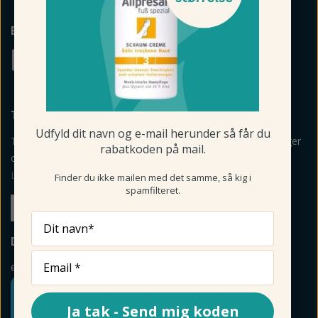
BETALINGSMULIGHEDER
TILMELD NYHEDSBREV
Udfyld dit navn og e-mail herunder så får du
Tilmeld mig nyheder, vejledning, personlige råd og anbefalinger
rabatkoden på mail.
om produkter via mail og sms fra Fodmagsinet.dk.
Læs betingelser her
>
Finder du ikke mailen med det samme, så kig i
spamfilteret.
Tilmeld
Dit navn*
DIN SIKKERHED
e-mærket
Ja tak - Send mig koden