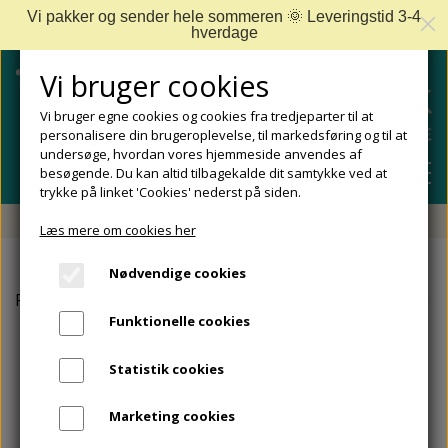
Vi pakker og sender hele sommeren 🌞 Leveringstid 3-4
hverdage
Vi bruger cookies
Vi bruger egne cookies og cookies fra tredjeparter til at
personalisere din brugeroplevelse, til markedsføring og til at
undersøge, hvordan vores hjemmeside anvendes af
besøgende. Du kan altid tilbagekalde dit samtykke ved at
trykke på linket 'Cookies' nederst på siden.
Fri fragt fra 499 DKK - Levering 1-2 hverdage
Læs mere om cookies her
SHOP
Nødvendige cookies
FODPLEJE
Forside
Såler, fodindlæg og aflastninger
Ortopædiske 
FODPROBLEMER
Funktionelle cookies
DIABETISKE FØDDER
NEGLEPLEJE
ALLE FODPROBLEMER
REJSESTØRRELSER
Statistik cookies
REDSKABER TIL FODPLEJE OG NEGLEPLEJE
ØMME OG NEDGROEDE NEGLE
FODBAD
ANKEL OG ACHILLESSENE
MÆRKER
Marketing cookies
SÅLER, FODINDLÆG OG AFLASTNINGER
FODFILE OG FODHØVLE
NEGLESVAMP
FODCREMER
APOFYSITIS CALCANEI/SEVERS SYNDROM