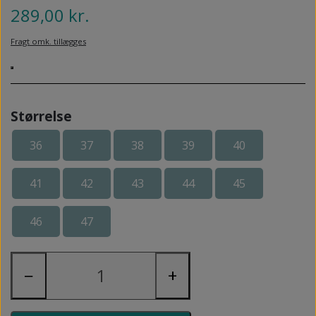
NEDSUNKEN FORFOD
289,00 kr.
NILOCIN
OVERLAGTE TÆER
Fragt omk. tillægges
PECLAVUS®
PLATFOD
REFLEXWEAR
PSORIASIS PÅ FØDDERNE
REVAMIL
Størrelse
URO I BENENE/RESTLESS LEGS
SKINCAIR
36
37
38
39
40
VABLER
41
42
43
44
45
46
47
−
+