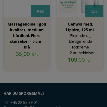
Køb
Køb
Massagebolde i god
Gehwol med.
kvalitet, medium
Lipidro, 125 ml.
hårdhed. Flere
Plejende og
størrelser - 5 cm -
blødgørende
Blå
fodcreme
35,00 kr.
2 anmeldelser
109,00 kr.
HAR DU SPØRGSMÅL?
Tlf. +45 22 55 99 01