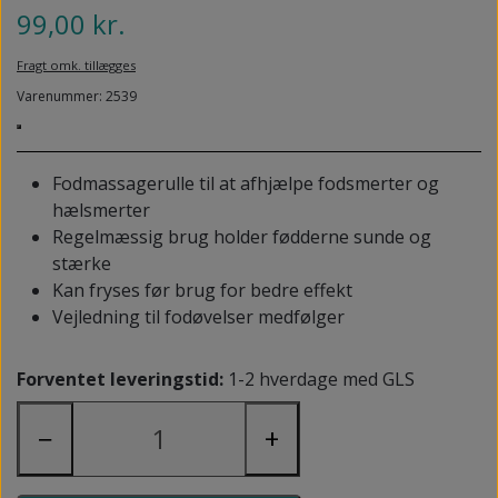
NEDSUNKEN FORFOD
99,00 kr.
NILOCIN
OVERLAGTE TÆER
Fragt omk. tillægges
PECLAVUS®
PLATFOD
Varenummer: 2539
REFLEXWEAR
PSORIASIS PÅ FØDDERNE
REVAMIL
Fodmassagerulle til at afhjælpe fodsmerter og
URO I BENENE/RESTLESS LEGS
hælsmerter
SKINCAIR
Regelmæssig brug holder fødderne sunde og
VABLER
stærke
Kan fryses før brug for bedre effekt
Vejledning til fodøvelser medfølger
Forventet leveringstid:
1-2 hverdage med GLS
−
+