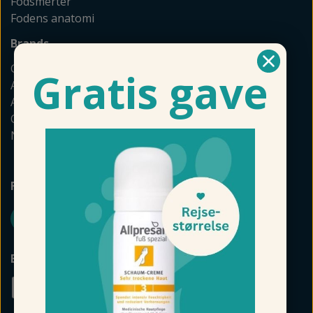
Fodsmerter
Fodens anatomi
Brands
GEHWOL
Gratis gave
Allpresan
Akileine
Camillen
Naturkosmetik
FØLG FODMAGASINET
BETALINGSMULIGHEDER