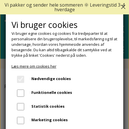
Vi pakker og sender hele sommeren 🌞 Leveringstid 3-4
hverdage
Vi bruger cookies
Vi bruger egne cookies og cookies fra tredjeparter til at
personalisere din brugeroplevelse, til markedsføring og til at
undersøge, hvordan vores hjemmeside anvendes af
besøgende. Du kan altid tilbagekalde dit samtykke ved at
trykke på linket 'Cookies' nederst på siden.
Fri fragt fra 499 DKK - Levering 1-2 hverdage
Læs mere om cookies her
SHOP
Nødvendige cookies
FODPLEJE
Forside
Såler, fodindlæg og aflastninger
PediRoller
FODPROBLEMER
Funktionelle cookies
DIABETISKE FØDDER
NEGLEPLEJE
ALLE FODPROBLEMER
REJSESTØRRELSER
Statistik cookies
REDSKABER TIL FODPLEJE OG NEGLEPLEJE
ØMME OG NEDGROEDE NEGLE
FODBAD
ANKEL OG ACHILLESSENE
MÆRKER
Marketing cookies
SÅLER, FODINDLÆG OG AFLASTNINGER
FODFILE OG FODHØVLE
NEGLESVAMP
FODCREMER
APOFYSITIS CALCANEI/SEVERS SYNDROM