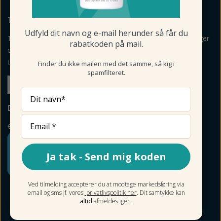
TILMELD NYHEDSBREV
Udfyld dit navn og e-mail herunder så får du
Tilmeld mig nyheder, vejledning, personlige råd og anbefalinger
rabatkoden på mail.
om produkter via mail og sms fra Fodmagsinet.dk.
Læs betingelser her
>
Finder du ikke mailen med det samme, så kig i
spamfilteret.
Tilmeld
Dit navn*
DIN SIKKERHED
e-mærket
Ja tak - Send mig koden
Ved tilmelding accepterer du at modtage markedsføring via
email og sms jf. vores
privatlivspolitik her
. Dit samtykke kan
altid
afmeldes igen.