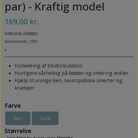
NEDSUNKEN FORFOD
par) - Kraftig model
NILOCIN
OVERLAGTE TÆER
169,00 kr.
PECLAVUS®
PLATFOD
REFLEXWEAR
Fragt omk. tillægges
PSORIASIS PÅ FØDDERNE
Varenummer: 2951
REVAMIL
URO I BENENE/RESTLESS LEGS
SKINCAIR
Forbedring af blodcirkulation
VABLER
Hurtigere sårheling på fødder og omkring ankler
Hjælp til urolige ben, neuropatiske smerter og
kramper
Farve
Sort
Sand
Størrelse
- Vælg
Farve
før du kan vælge
Størrelse