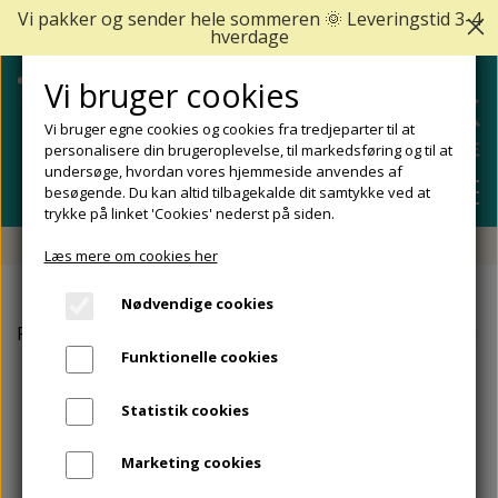
Vi pakker og sender hele sommeren 🌞 Leveringstid 3-4
hverdage
Vi bruger cookies
Vi bruger egne cookies og cookies fra tredjeparter til at
personalisere din brugeroplevelse, til markedsføring og til at
undersøge, hvordan vores hjemmeside anvendes af
besøgende. Du kan altid tilbagekalde dit samtykke ved at
trykke på linket 'Cookies' nederst på siden.
Fri fragt fra 499 DKK - Levering 1-2 hverdage
Læs mere om cookies her
SHOP
Nødvendige cookies
FODPLEJE
Forside
Reflexwear
ReflexWear Strømpe (1 par) - Kraft
FODPROBLEMER
Funktionelle cookies
DIABETISKE FØDDER
NEGLEPLEJE
ALLE FODPROBLEMER
REJSESTØRRELSER
Statistik cookies
REDSKABER TIL FODPLEJE OG NEGLEPLEJE
ØMME OG NEDGROEDE NEGLE
FODBAD
ANKEL OG ACHILLESSENE
MÆRKER
Marketing cookies
SÅLER, FODINDLÆG OG AFLASTNINGER
FODFILE OG FODHØVLE
NEGLESVAMP
FODCREMER
APOFYSITIS CALCANEI/SEVERS SYNDROM