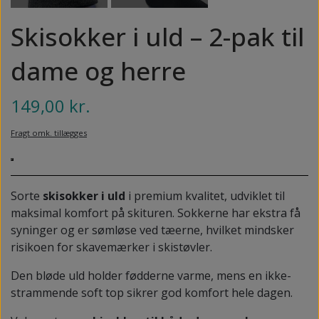
NEDSUNKEN FORFOD
NILOCIN
Skisokker i uld – 2-pak til
OVERLAGTE TÆER
PECLAVUS®
dame og herre
PLATFOD
REFLEXWEAR
PSORIASIS PÅ FØDDERNE
149,00 kr.
REVAMIL
URO I BENENE/RESTLESS LEGS
Fragt omk. tillægges
SKINCAIR
VABLER
Sorte
skisokker i uld
i premium kvalitet, udviklet til
maksimal komfort på skituren. Sokkerne har ekstra få
syninger og er sømløse ved tæerne, hvilket mindsker
risikoen for skavemærker i skistøvler.
Den bløde uld holder fødderne varme, mens en ikke-
strammende soft top sikrer god komfort hele dagen.