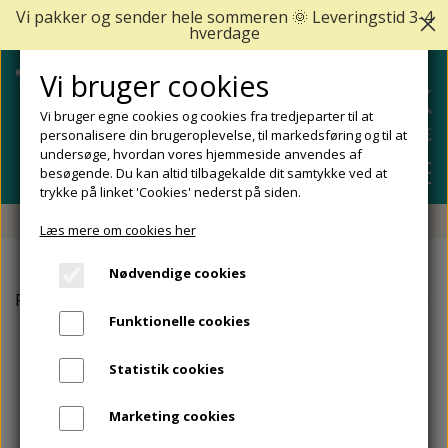
Vi pakker og sender hele sommeren 🌞 Leveringstid 3-4
hverdage
Vi bruger cookies
Vi bruger egne cookies og cookies fra tredjeparter til at
personalisere din brugeroplevelse, til markedsføring og til at
undersøge, hvordan vores hjemmeside anvendes af
besøgende. Du kan altid tilbagekalde dit samtykke ved at
trykke på linket 'Cookies' nederst på siden.
Fri fragt fra 499 DKK - Levering 1-2 hverdage
Læs mere om cookies her
SHOP
Nødvendige cookies
FODPLEJE
Forside
Strømper
Uldstrømper
Skisokker i uld – 2-pa
FODPROBLEMER
Funktionelle cookies
DIABETISKE FØDDER
NEGLEPLEJE
ALLE FODPROBLEMER
REJSESTØRRELSER
Statistik cookies
REDSKABER TIL FODPLEJE OG NEGLEPLEJE
ØMME OG NEDGROEDE NEGLE
FODBAD
ANKEL OG ACHILLESSENE
MÆRKER
Marketing cookies
SÅLER, FODINDLÆG OG AFLASTNINGER
FODFILE OG FODHØVLE
NEGLESVAMP
FODCREMER
APOFYSITIS CALCANEI/SEVERS SYNDROM