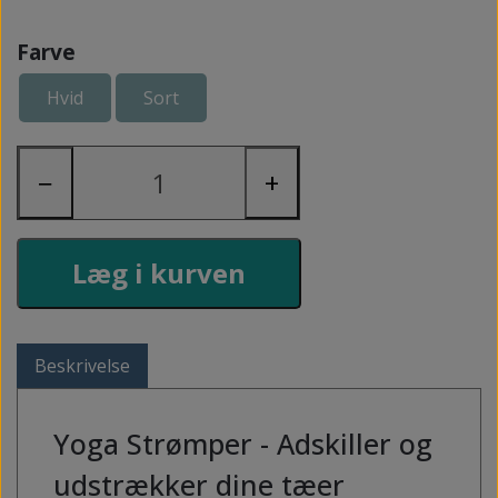
Farve
Hvid
Sort
−
+
Læg i kurven
Beskrivelse
Yoga Strømper - Adskiller og
udstrækker dine tæer