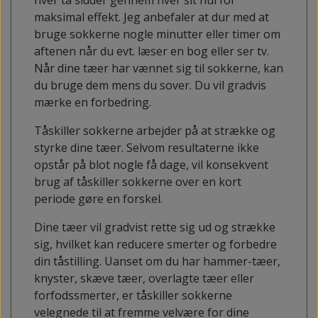
hver tå sidder gennem hver sit hul for
maksimal effekt. Jeg anbefaler at dur med at
bruge sokkerne nogle minutter eller timer om
aftenen når du evt. læser en bog eller ser tv.
Når dine tæer har vænnet sig til sokkerne, kan
du bruge dem mens du sover. Du vil gradvis
mærke en forbedring.
Tåskiller sokkerne arbejder på at strække og
styrke dine tæer. Selvom resultaterne ikke
opstår på blot nogle få dage, vil konsekvent
brug af tåskiller sokkerne over en kort
periode gøre en forskel.
Dine tæer vil gradvist rette sig ud og strække
sig, hvilket kan reducere smerter og forbedre
din tåstilling. Uanset om du har hammer-tæer,
knyster, skæve tæer, overlagte tæer eller
forfodssmerter, er tåskiller sokkerne
velegnede til at fremme velvære for dine