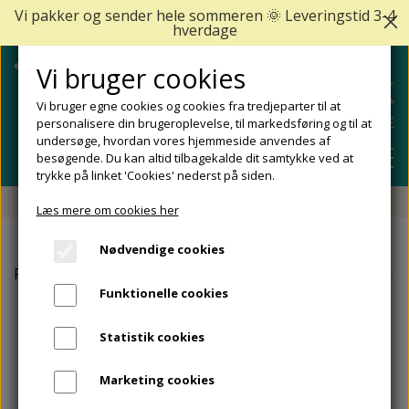
Vi pakker og sender hele sommeren 🌞 Leveringstid 3-4
hverdage
Vi bruger cookies
Vi bruger egne cookies og cookies fra tredjeparter til at
personalisere din brugeroplevelse, til markedsføring og til at
undersøge, hvordan vores hjemmeside anvendes af
besøgende. Du kan altid tilbagekalde dit samtykke ved at
trykke på linket 'Cookies' nederst på siden.
Fri fragt fra 499 DKK - Levering 1-2 hverdage
Læs mere om cookies her
SHOP
Nødvendige cookies
FODPLEJE
Forside
Strømper
Tåskiller Strømper. Strømper der skil
FODPROBLEMER
Funktionelle cookies
DIABETISKE FØDDER
NEGLEPLEJE
ALLE FODPROBLEMER
REJSESTØRRELSER
Statistik cookies
REDSKABER TIL FODPLEJE OG NEGLEPLEJE
ØMME OG NEDGROEDE NEGLE
FODBAD
ANKEL OG ACHILLESSENE
MÆRKER
Marketing cookies
SÅLER, FODINDLÆG OG AFLASTNINGER
FODFILE OG FODHØVLE
NEGLESVAMP
FODCREMER
APOFYSITIS CALCANEI/SEVERS SYNDROM