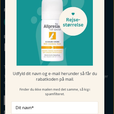
FØLG FODMAGASINET
BETALINGSMULIGHEDER
TILMELD NYHEDSBREV
Udfyld dit navn og e-mail herunder så får du
Tilmeld mig nyheder, vejledning, personlige råd og anbefalinger
rabatkoden på mail.
om produkter via mail og sms fra Fodmagsinet.dk.
Læs betingelser her
>
Finder du ikke mailen med det samme, så kig i
spamfilteret.
Tilmeld
Dit navn*
DIN SIKKERHED