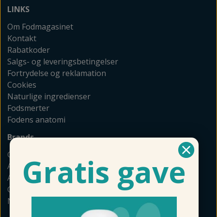
LINKS
Om Fodmagasinet
Kontakt
Rabatkoder
Salgs- og leveringsbetingelser
Fortrydelse og reklamation
Cookies
Naturlige ingredienser
Fodsmerter
Fodens anatomi
Brands
GEHWOL
Gratis gave
Allpresan
Akileine
Camillen
Naturkosmetik