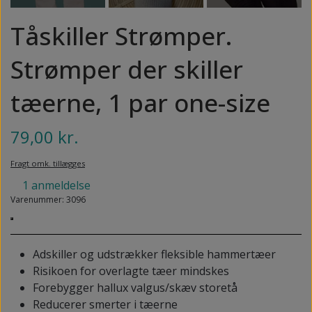
NEDSUNKEN FORFOD
NILOCIN
Tåskiller Strømper.
OVERLAGTE TÆER
PECLAVUS®
Strømper der skiller
PLATFOD
REFLEXWEAR
PSORIASIS PÅ FØDDERNE
tæerne, 1 par one-size
REVAMIL
URO I BENENE/RESTLESS LEGS
79,00 kr.
SKINCAIR
VABLER
Fragt omk. tillægges
1 anmeldelse
Varenummer: 3096
Adskiller og udstrækker fleksible hammertæer
Risikoen for overlagte tæer mindskes
Forebygger hallux valgus/skæv storetå
Reducerer smerter i tæerne