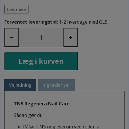
Uden parabener.
Læs mere
Forventet leveringstid:
1-2 hverdage med GLS
−
+
Læg i kurven
Vejledning
Ingredienser
TNS Regenera Nail Care
Sådan gør du:
Påfør TNS negleserum ved roden af