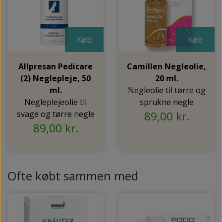
Køb
Køb
Allpresan Pedicare
Camillen Negleolie,
(2) Neglepleje, 50
20 ml.
ml.
Negleolie til tørre og
Negleplejeolie til
sprukne negle
svage og tørre negle
89,00 kr.
89,00 kr.
Ofte købt sammen med