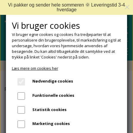
Vi pakker og sender hele sommeren 🌞 Leveringstid 3-4
hverdage
Vi bruger cookies
Vi bruger egne cookies og cookies fra tredjeparter til at
personalisere din brugeroplevelse, til markedsføring og til at
undersøge, hvordan vores hjemmeside anvendes af
besøgende. Du kan altid tilbagekalde dit samtykke ved at
trykke på linket 'Cookies' nederst på siden.
Fri fragt fra 499 DKK - Levering 1-2 hverdage
Læs mere om cookies her
SHOP
Nødvendige cookies
FODPLEJE
Forside
Til fødderne
Negleserum - fremmer neglens væk
FODPROBLEMER
Funktionelle cookies
DIABETISKE FØDDER
NEGLEPLEJE
ALLE FODPROBLEMER
REJSESTØRRELSER
Statistik cookies
REDSKABER TIL FODPLEJE OG NEGLEPLEJE
ØMME OG NEDGROEDE NEGLE
FODBAD
ANKEL OG ACHILLESSENE
MÆRKER
Marketing cookies
SÅLER, FODINDLÆG OG AFLASTNINGER
FODFILE OG FODHØVLE
NEGLESVAMP
FODCREMER
APOFYSITIS CALCANEI/SEVERS SYNDROM