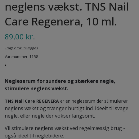
NEDSUNKEN FORFOD
neglens vækst. TNS Nail
NILOCIN
OVERLAGTE TÆER
Care Regenera, 10 ml.
PECLAVUS®
PLATFOD
REFLEXWEAR
89,00 kr.
PSORIASIS PÅ FØDDERNE
REVAMIL
Fragt omk. tillægges
URO I BENENE/RESTLESS LEGS
Varenummer: 1158
SKINCAIR
VABLER
Negleserum for sundere og stærkere negle,
stimulere neglens vækst.
timulerer
TNS Nail Care REGENERA
er en negleserum der
s
neglens vækst og trænger hurtigt ind. Ideelt til svage
negle, eller negle der vokser langsomt.
Vil stimulere neglens vækst ved regelmæssig brug -
også ideel til neglebidere.