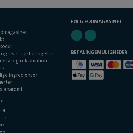
FØLG FODMAGASINET
dmagasinet
kt
koder
BETALINGSMULIGHEDER
 og leveringsbetingelser
ydelse og reklamation
es
lige ingredienser
erter
s anatomi
s
OL
esan
ne
len