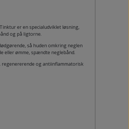
inktur er en specialudviklet løsning,
bånd og på ligtorne.
 blødgørende, så huden omkring neglen
gle eller ømme, spændte neglebånd.
e, regenererende og antiinflammatorisk