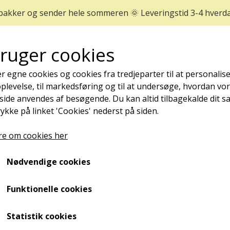
 pakker og sender hele sommeren 🌞 Leveringstid 3-4 hverd
bruger cookies
r egne cookies og cookies fra tredjeparter til at personalise
levelse, til markedsføring og til at undersøge, hvordan vo
ide anvendes af besøgende. Du kan altid tilbagekalde dit 
rykke på linket 'Cookies' nederst på siden.
REJSESTØRRELSER
MÆRKER
NYHEDER
e om cookies her
NEGLEPLEJE
Nødvendige cookies
san Anti-callus Tinktur, 30 ml.
ØMME OG NEDGROEDE NEGLE
Unguisan Anti-callus Tin
NEGLESVAMP
Funktionelle cookies
NEGLEBÅND
129,00 kr.
Statistik cookies
NEGLEOLIE - STYRKER, PLEJER OG FOREBYGGER