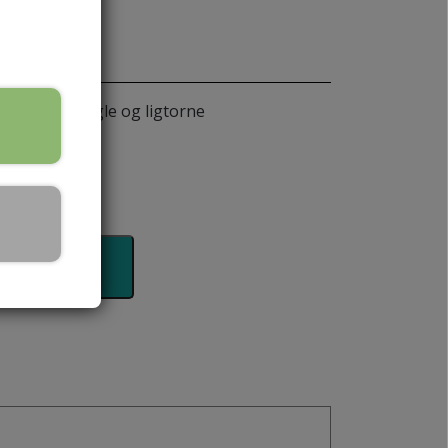
SKALPELBLADE
 nedgroede negle og ligtorne
nd
 kurven
HÅNDPLEJE
REJSESTØRRELSER
HÅNDCREMER
MPER