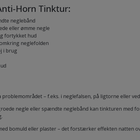
nti-Horn Tinktur:
ændte neglebånd
ede eller ømme negle
og fortykket hud
d omkring neglefolden
j i brug
hud
å problemområdet – f.eks. i neglefalsen, på ligtorne eller ve
dgroede negle eller spændte neglebånd kan tinkturen med f
g.
d bomuld eller plaster – det forstærker effekten natten ov