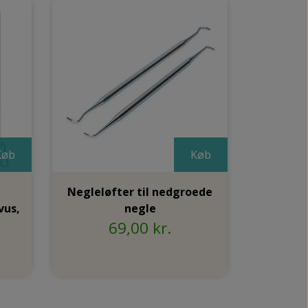
Køb
Køb
Negleløfter til nedgroede
vus,
negle
69,00 kr.