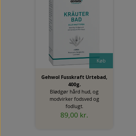
Køb
Gehwol Fusskraft Urtebad,
400g.
Blødgør hård hud, og
modvirker fodsved og
fodlugt.
89,00 kr.