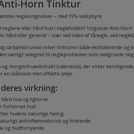
Anti-Horn Tinktur
 og ømme negleomgivelser – med 15% salicylsyre
neglene eller hård hud i neglefolden? Unguisan Anti-Horn T
m, hård eller generet – især ved siden af tånegle, ved negle
og carbamid (urea) virker tinkturen både eksfolierende og
ør den særligt velegnet til negleproblemer som nedgroede ne
n og morgenfrueekstrakt (calendula), der virker beroligend
er en skånsom men effektiv pleje.
deres virkning:
r hård hud og ligtorne
er forhornet hud
øtter hudens naturlige heling
aturligt antiinflammatorisk og lindrende
nde og hudfornyende