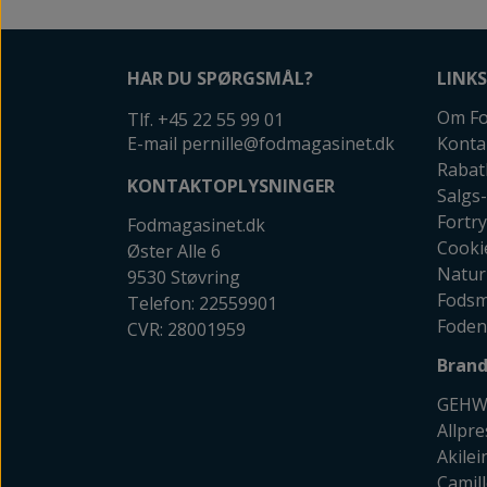
HAR DU SPØRGSMÅL?
LINKS
Om Fo
Tlf. +45 22 55 99 01
E-mail pernille@fodmagasinet.dk
Konta
Rabat
KONTAKTOPLYSNINGER
Salgs-
Fortr
Fodmagasinet.dk
Cooki
Øster Alle 6
Natur
9530 Støvring
Fodsm
Telefon: 22559901
Foden
CVR: 28001959
Brand
GEHW
Allpr
Akilei
Camil