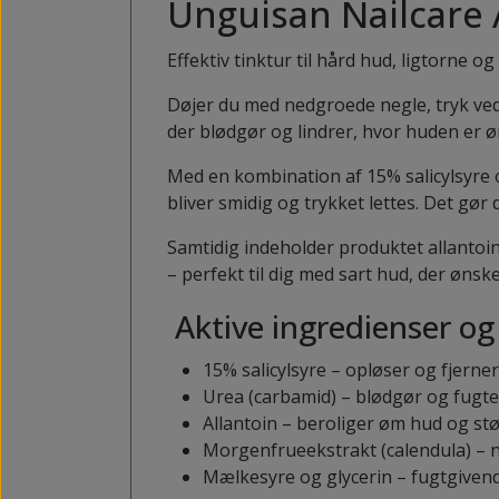
Unguisan Nailcare 
KNYSTBESKYTTERE
PLASTER TIL LIGTORNE OG VABLER
Effektiv tinktur til hård hud, ligtorne
PELOTTE
Døjer du med nedgroede negle, tryk ved 
der blødgør og lindrer, hvor huden er ø
Med en kombination af 15% salicylsyre 
bliver smidig og trykket lettes. Det g
Samtidig indeholder produktet allantoi
– perfekt til dig med sart hud, der ønsk
Aktive ingredienser og 
15% salicylsyre – opløser og fjerne
Urea (carbamid) – blødgør og fugt
Allantoin – beroliger øm hud og st
Morgenfrueekstrakt (calendula) – n
Mælkesyre og glycerin – fugtgive