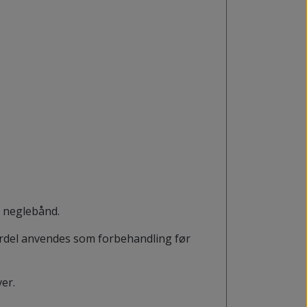
d neglebånd.
ordel anvendes som forbehandling før
er.