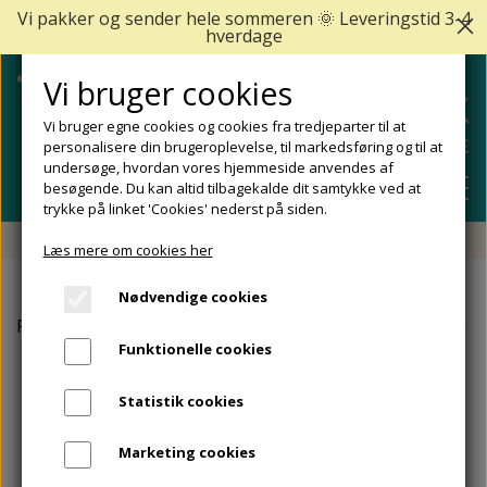
Vi pakker og sender hele sommeren 🌞 Leveringstid 3-4
hverdage
Vi bruger cookies
Vi bruger egne cookies og cookies fra tredjeparter til at
personalisere din brugeroplevelse, til markedsføring og til at
undersøge, hvordan vores hjemmeside anvendes af
besøgende. Du kan altid tilbagekalde dit samtykke ved at
trykke på linket 'Cookies' nederst på siden.
Fri fragt fra 499 DKK - Levering 1-2 hverdage
Læs mere om cookies her
SHOP
Nødvendige cookies
FODPLEJE
Forside
GEHWOL
Moor Vitamin Ansigtscreme. Gerlavit, 
FODPROBLEMER
Funktionelle cookies
DIABETISKE FØDDER
NEGLEPLEJE
ALLE FODPROBLEMER
REJSESTØRRELSER
Statistik cookies
REDSKABER TIL FODPLEJE OG NEGLEPLEJE
ØMME OG NEDGROEDE NEGLE
FODBAD
ANKEL OG ACHILLESSENE
MÆRKER
Marketing cookies
SÅLER, FODINDLÆG OG AFLASTNINGER
FODFILE OG FODHØVLE
NEGLESVAMP
FODCREMER
APOFYSITIS CALCANEI/SEVERS SYNDROM