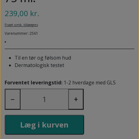
NEDSUNKEN FORFOD
NILOCIN
239,00 kr.
OVERLAGTE TÆER
PECLAVUS®
Fragt omk. tillægges
PLATFOD
REFLEXWEAR
Varenummer: 2561
PSORIASIS PÅ FØDDERNE
REVAMIL
URO I BENENE/RESTLESS LEGS
Til en tør og følsom hud
SKINCAIR
Dermatologisk testet
VABLER
Forventet leveringstid:
1-2 hverdage med GLS
−
+
Læg i kurven