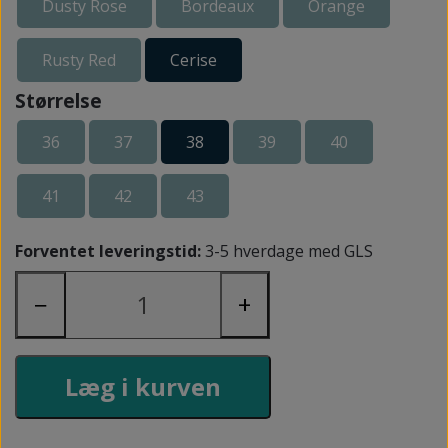
Dusty Rose
Bordeaux
Orange
Rusty Red
Cerise
Størrelse
36
37
38
39
40
41
42
43
Forventet leveringstid:
3-5 hverdage med GLS
−
+
Læg i kurven