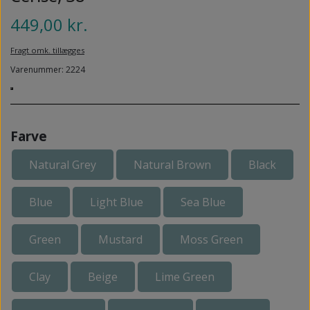
NEDSUNKEN FORFOD
NILOCIN
449,00 kr.
OVERLAGTE TÆER
PECLAVUS®
Fragt omk. tillægges
PLATFOD
Varenummer: 2224
REFLEXWEAR
PSORIASIS PÅ FØDDERNE
REVAMIL
URO I BENENE/RESTLESS LEGS
SKINCAIR
Farve
VABLER
Natural Grey
Natural Brown
Black
Blue
Light Blue
Sea Blue
Green
Mustard
Moss Green
Clay
Beige
Lime Green