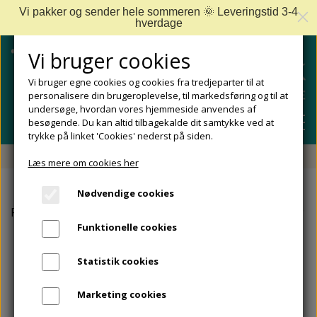
Vi pakker og sender hele sommeren 🌞 Leveringstid 3-4
hverdage
Vi bruger cookies
Vi bruger egne cookies og cookies fra tredjeparter til at
personalisere din brugeroplevelse, til markedsføring og til at
undersøge, hvordan vores hjemmeside anvendes af
besøgende. Du kan altid tilbagekalde dit samtykke ved at
trykke på linket 'Cookies' nederst på siden.
Fri fragt fra 499 DKK - Levering 1-2 hverdage
Læs mere om cookies her
SHOP
Nødvendige cookies
FODPLEJE
Forside
Egos Copenhagen
Egos Copenhagen Slippers s
FODPROBLEMER
Funktionelle cookies
DIABETISKE FØDDER
NEGLEPLEJE
ALLE FODPROBLEMER
REJSESTØRRELSER
Statistik cookies
REDSKABER TIL FODPLEJE OG NEGLEPLEJE
ØMME OG NEDGROEDE NEGLE
FODBAD
ANKEL OG ACHILLESSENE
MÆRKER
Marketing cookies
SÅLER, FODINDLÆG OG AFLASTNINGER
FODFILE OG FODHØVLE
NEGLESVAMP
FODCREMER
APOFYSITIS CALCANEI/SEVERS SYNDROM