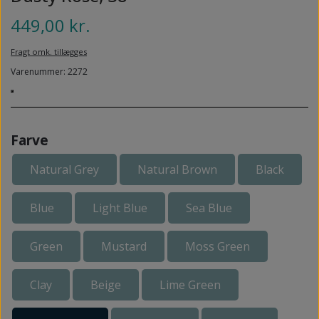
NEDSUNKEN FORFOD
NILOCIN
449,00 kr.
OVERLAGTE TÆER
PECLAVUS®
Fragt omk. tillægges
PLATFOD
Varenummer: 2272
REFLEXWEAR
PSORIASIS PÅ FØDDERNE
REVAMIL
URO I BENENE/RESTLESS LEGS
SKINCAIR
Farve
VABLER
Natural Grey
Natural Brown
Black
Blue
Light Blue
Sea Blue
Green
Mustard
Moss Green
Clay
Beige
Lime Green