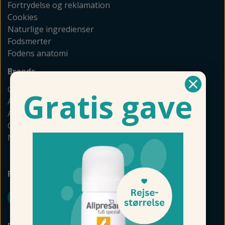
Fortrydelse og reklamation
Cookies
Naturlige ingredienser
Fodsmerter
Fodens anatomi
Brands
GEHWOL
Gratis gave
Allpresan
Akileine
Camillen
Naturkosmetik
FØLG FODMAGASINET