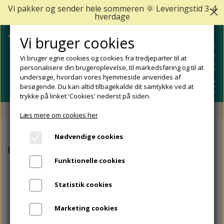
Vi pakker og sender hele sommeren 🌞 Leveringstid 3-4
hverdage
Vi bruger cookies
Vi bruger egne cookies og cookies fra tredjeparter til at
personalisere din brugeroplevelse, til markedsføring og til at
undersøge, hvordan vores hjemmeside anvendes af
besøgende. Du kan altid tilbagekalde dit samtykke ved at
trykke på linket 'Cookies' nederst på siden.
Fri fragt fra 499 DKK - Levering 1-2 hverdage
Læs mere om cookies her
SHOP
Nødvendige cookies
FODPLEJE
Forside
Egos Copenhagen
Egos Copenhagen Slippers s
FODPROBLEMER
Funktionelle cookies
DIABETISKE FØDDER
NEGLEPLEJE
ALLE FODPROBLEMER
REJSESTØRRELSER
Statistik cookies
REDSKABER TIL FODPLEJE OG NEGLEPLEJE
ØMME OG NEDGROEDE NEGLE
FODBAD
ANKEL OG ACHILLESSENE
MÆRKER
Marketing cookies
SÅLER, FODINDLÆG OG AFLASTNINGER
FODFILE OG FODHØVLE
NEGLESVAMP
FODCREMER
APOFYSITIS CALCANEI/SEVERS SYNDROM