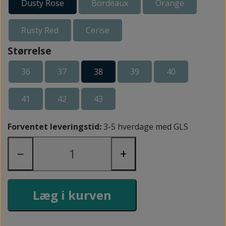
Dusty Rose
Bordeaux
Orange
Rusty Red
Cerise
Størrelse
36
37
38
39
40
41
42
43
Forventet leveringstid:
3-5 hverdage med GLS
−
+
Læg i kurven