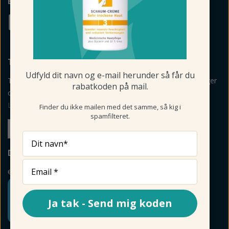
BETALINGSMULIGHEDER
TILMELD NYHEDSBREV
Udfyld dit navn og e-mail herunder så får du
Tilmeld mig nyheder, vejledning, personlige råd og anbefalinger
rabatkoden på mail.
om produkter via mail og sms fra Fodmagsinet.dk.
Læs betingelser her
>
Finder du ikke mailen med det samme, så kig i
spamfilteret.
Tilmeld
Dit navn*
DIN SIKKERHED
e-mærket
Ja tak - Send mig koden