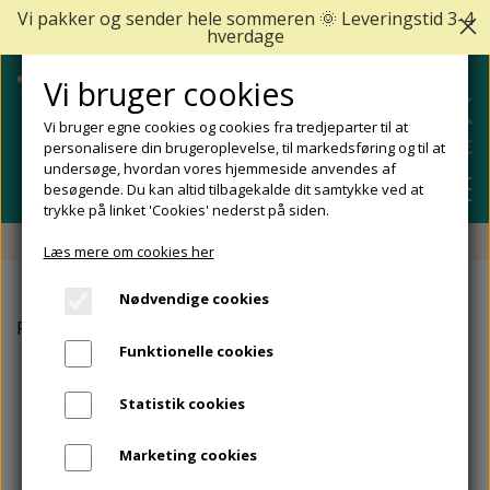
Vi pakker og sender hele sommeren 🌞 Leveringstid 3-4
hverdage
Vi bruger cookies
Vi bruger egne cookies og cookies fra tredjeparter til at
personalisere din brugeroplevelse, til markedsføring og til at
undersøge, hvordan vores hjemmeside anvendes af
besøgende. Du kan altid tilbagekalde dit samtykke ved at
trykke på linket 'Cookies' nederst på siden.
Fri fragt fra 499 DKK - Levering 1-2 hverdage
Læs mere om cookies her
SHOP
Nødvendige cookies
FODPLEJE
Forside
Aflastninger til foden
Hælsporekile til aflastnin
FODPROBLEMER
Funktionelle cookies
DIABETISKE FØDDER
NEGLEPLEJE
ALLE FODPROBLEMER
REJSESTØRRELSER
Statistik cookies
REDSKABER TIL FODPLEJE OG NEGLEPLEJE
ØMME OG NEDGROEDE NEGLE
FODBAD
ANKEL OG ACHILLESSENE
MÆRKER
Marketing cookies
SÅLER, FODINDLÆG OG AFLASTNINGER
FODFILE OG FODHØVLE
NEGLESVAMP
FODCREMER
APOFYSITIS CALCANEI/SEVERS SYNDROM