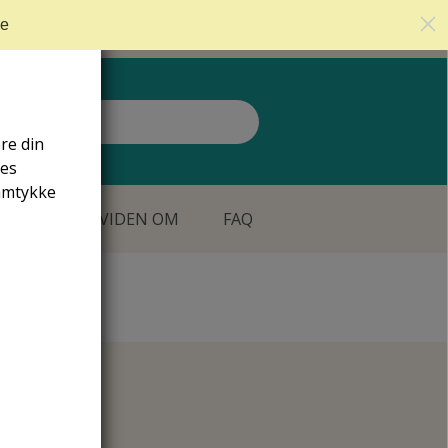
Få personlig rådgivning af fodterapeut på Tlf.
22 55
ge
99 01
re din
res
samtykke
TILBUD
VIDEN OM
FAQ
REDSKABER TIL FODPLEJE OG NEGLEPLEJE
FODFILE OG FODHØVLE
NEGLEFILE
NEGLESAKSE
NEGLETÆNGER