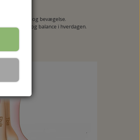
SKALPELBLADE
e områder.
åde stabilitet og bevægelse.
or vores gang og balance i hverdagen.
HÅNDPLEJE
REJSESTØRRELSER
HÅNDCREMER
MPER