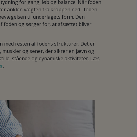
tydning for gang, løb og balance. Når foden
er anklen vægten fra kroppen ned i foden
bevægelsen til underlagets form. Den
af foden og sørger for, at afsættet bliver
 med resten af fodens strukturer. Det er
, muskler og sener, der sikrer en jævn og
tille, stående og dynamiske aktiviteter. Læs
er
.