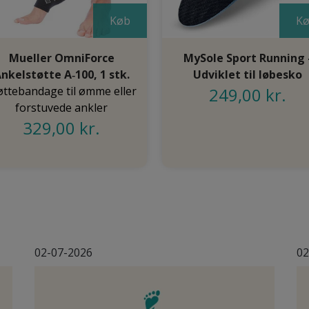
Køb
K
Mueller OmniForce
MySole Sport Running 
nkelstøtte A‑100, 1 stk.
Udviklet til løbesko
øttebandage til ømme eller
249,00 kr.
forstuvede ankler
329,00 kr.
02-07-2026
02