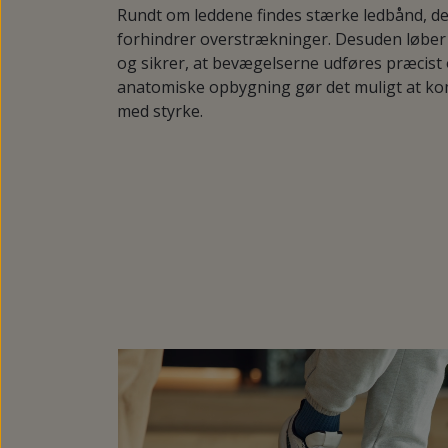
KNYSTBESKYTTERE
Rundt om leddene findes stærke ledbånd, de
PLASTER TIL LIGTORNE OG VABLER
forhindrer overstrækninger. Desuden løber 
PELOTTE
og sikrer, at bevægelserne udføres præcist 
anatomiske opbygning gør det muligt at k
med styrke.