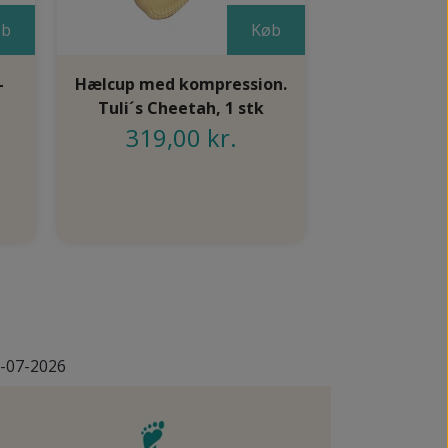
øb
Køb
-
Hælcup med kompression.
Hælspore
Tuli´s Cheetah, 1 stk
Plantaris st
319,00 kr.
Sport Ca
219,
-07-2026