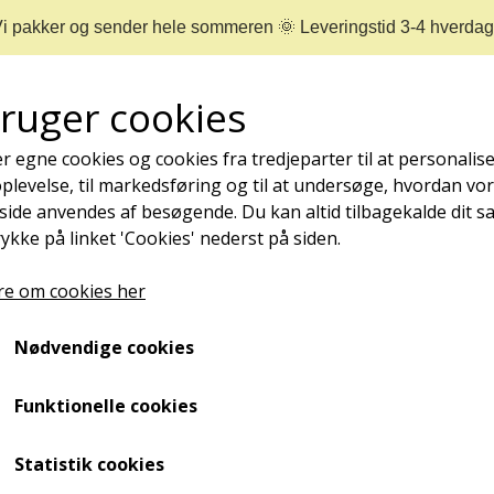
i pakker og sender hele sommeren 🌞 Leveringstid 3-4 hverda
bruger cookies
r egne cookies og cookies fra tredjeparter til at personalise
levelse, til markedsføring og til at undersøge, hvordan vo
ide anvendes af besøgende. Du kan altid tilbagekalde dit 
rykke på linket 'Cookies' nederst på siden.
REJSESTØRRELSER
MÆRKER
NYHEDER
e om cookies her
NEGLEPLEJE
Nødvendige cookies
ØMME OG NEDGROEDE NEGLE
NEGLESVAMP
Funktionelle cookies
NEGLEBÅND
Anklen
Statistik cookies
NEGLEOLIE - STYRKER, PLEJER OG FOREBYGGER