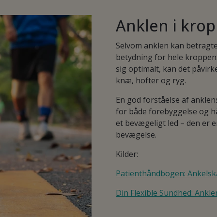
Anklen i kro
Selvom anklen kan betragtes
betydning for hele kroppe
sig optimalt, kan det påvir
knæ, hofter og ryg.
En god forståelse af anklen
for både forebyggelse og h
et bevægeligt led – den er 
bevægelse.
Kilder:
Patienthåndbogen: Ankelsk
Din Flexible Sundhed: Ankl