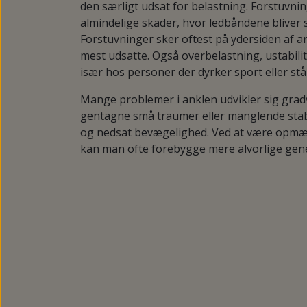
den særligt udsat for belastning. Forstuvni
almindelige skader, hvor ledbåndene bliver st
Forstuvninger sker oftest på ydersiden af a
mest udsatte. Også overbelastning, ustabilit
især hos personer der dyrker sport eller st
Mange problemer i anklen udvikler sig grad
gentagne små traumer eller manglende stabi
og nedsat bevægelighed. Ved at være opmær
kan man ofte forebygge mere alvorlige gen