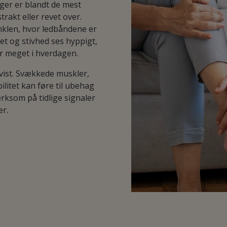
nger er blandt de mest
rakt eller revet over.
nklen, hvor ledbåndene er
et og stivhed ses hyppigt,
år meget i hverdagen.
vist. Svækkede muskler,
litet kan føre til ubehag
ksom på tidlige signaler
er.