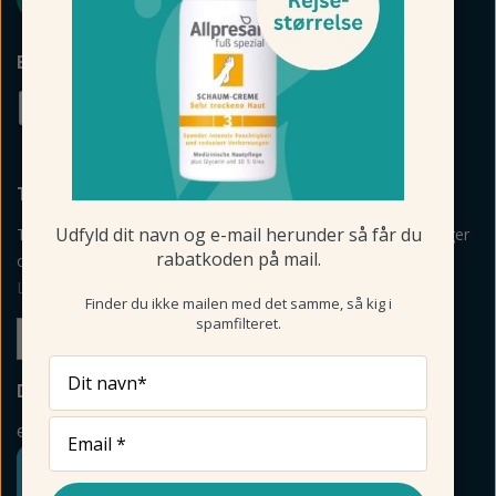
BETALINGSMULIGHEDER
TILMELD NYHEDSBREV
Udfyld dit navn og e-mail herunder så får du
Tilmeld mig nyheder, vejledning, personlige råd og anbefalinger
rabatkoden på mail.
om produkter via mail og sms fra Fodmagsinet.dk.
Læs betingelser her
>
Finder du ikke mailen med det samme, så kig i
spamfilteret.
Tilmeld
Dit navn*
DIN SIKKERHED
e-mærket