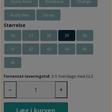
Dusty Rose
Bordeaux
Orange
Rusty Red
Cerise
Størrelse
36
37
38
39
40
41
42
43
44
45
46
Forventet leveringstid:
3-5 hverdage med GLS
−
+
Læg i kurven