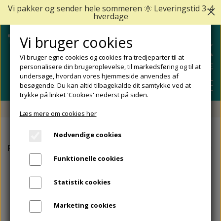
Vi pakker og sender hele sommeren 🌞 Leveringstid 3-4
hverdage
Vi bruger cookies
Vi bruger egne cookies og cookies fra tredjeparter til at
personalisere din brugeroplevelse, til markedsføring og til at
undersøge, hvordan vores hjemmeside anvendes af
besøgende. Du kan altid tilbagekalde dit samtykke ved at
trykke på linket 'Cookies' nederst på siden.
Fri fragt fra 499 DKK - Levering 1-2 hverdage
Læs mere om cookies her
SHOP
Nødvendige cookies
FODPLEJE
Forside
Egos Copenhagen
Egos Copenhagen Hjemmesko
FODPROBLEMER
Funktionelle cookies
DIABETISKE FØDDER
NEGLEPLEJE
ALLE FODPROBLEMER
REJSESTØRRELSER
Statistik cookies
REDSKABER TIL FODPLEJE OG NEGLEPLEJE
ØMME OG NEDGROEDE NEGLE
FODBAD
ANKEL OG ACHILLESSENE
MÆRKER
Marketing cookies
SÅLER, FODINDLÆG OG AFLASTNINGER
FODFILE OG FODHØVLE
NEGLESVAMP
FODCREMER
APOFYSITIS CALCANEI/SEVERS SYNDROM