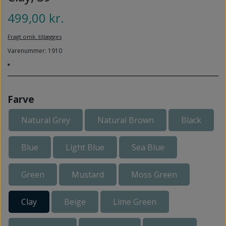
NEDSUNKEN FORFOD
NILOCIN
499,00 kr.
OVERLAGTE TÆER
PECLAVUS®
Fragt omk. tillægges
PLATFOD
Varenummer: 1910
REFLEXWEAR
PSORIASIS PÅ FØDDERNE
REVAMIL
URO I BENENE/RESTLESS LEGS
SKINCAIR
Farve
VABLER
Natural Grey
Natural Brown
Black
Blue
Light Blue
Sea Blue
Green
Mustard
Moss Green
Clay
Beige
Lime Green