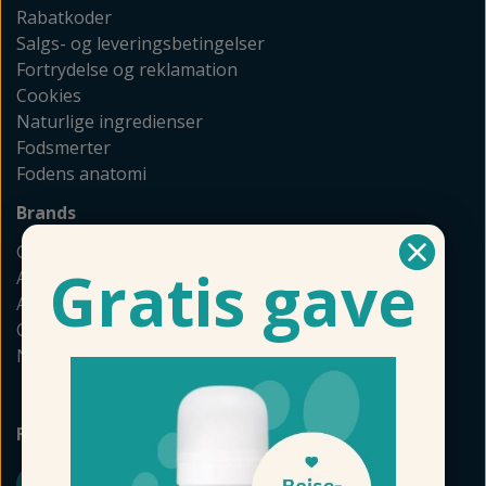
Rabatkoder
Salgs- og leveringsbetingelser
Fortrydelse og reklamation
Cookies
Naturlige ingredienser
Fodsmerter
Fodens anatomi
Brands
GEHWOL
Gratis gave
Allpresan
Akileine
Camillen
Naturkosmetik
FØLG FODMAGASINET