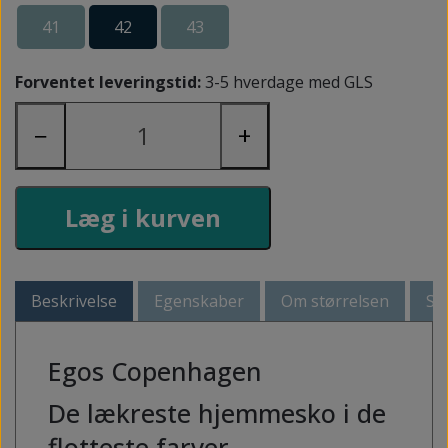
41
42
43
Forventet leveringstid:
3-5 hverdage med GLS
−
+
Læg i kurven
Beskrivelse
Egenskaber
Om størrelsen
Så
Egos Copenhagen
De lækreste hjemmesko i de
flotteste farver