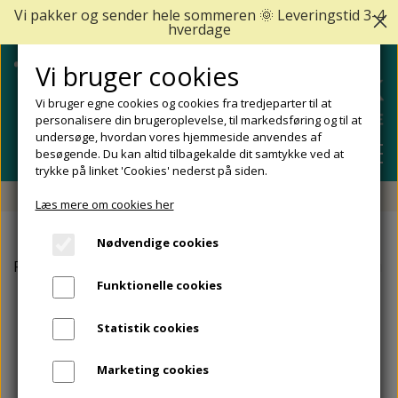
Vi pakker og sender hele sommeren 🌞 Leveringstid 3-4
hverdage
Vi bruger cookies
Vi bruger egne cookies og cookies fra tredjeparter til at
personalisere din brugeroplevelse, til markedsføring og til at
undersøge, hvordan vores hjemmeside anvendes af
besøgende. Du kan altid tilbagekalde dit samtykke ved at
trykke på linket 'Cookies' nederst på siden.
Fri fragt fra 499 DKK - Levering 1-2 hverdage
Læs mere om cookies her
SHOP
Nødvendige cookies
FODPLEJE
Forside
Egos Copenhagen
Egos Copenhagen Hjemmesko
FODPROBLEMER
Funktionelle cookies
DIABETISKE FØDDER
NEGLEPLEJE
ALLE FODPROBLEMER
REJSESTØRRELSER
Statistik cookies
REDSKABER TIL FODPLEJE OG NEGLEPLEJE
ØMME OG NEDGROEDE NEGLE
FODBAD
ANKEL OG ACHILLESSENE
MÆRKER
Marketing cookies
SÅLER, FODINDLÆG OG AFLASTNINGER
FODFILE OG FODHØVLE
NEGLESVAMP
FODCREMER
APOFYSITIS CALCANEI/SEVERS SYNDROM