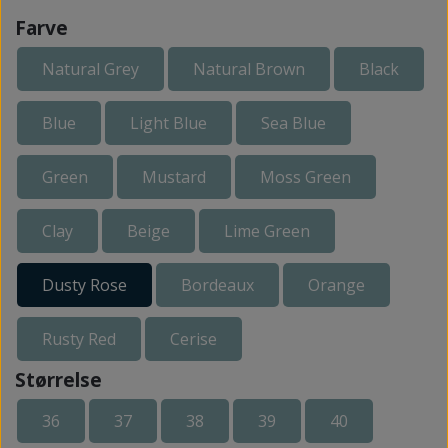
Farve
Natural Grey
Natural Brown
Black
Blue
Light Blue
Sea Blue
Green
Mustard
Moss Green
Clay
Beige
Lime Green
Dusty Rose
Bordeaux
Orange
Rusty Red
Cerise
Størrelse
36
37
38
39
40