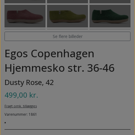
NEDSUNKEN FORFOD
NILOCIN
OVERLAGTE TÆER
PECLAVUS®
PLATFOD
REFLEXWEAR
Se flere billeder
PSORIASIS PÅ FØDDERNE
REVAMIL
Egos Copenhagen
URO I BENENE/RESTLESS LEGS
SKINCAIR
Hjemmesko str. 36-46
VABLER
Dusty Rose, 42
499,00 kr.
Fragt omk. tillægges
Varenummer: 1861