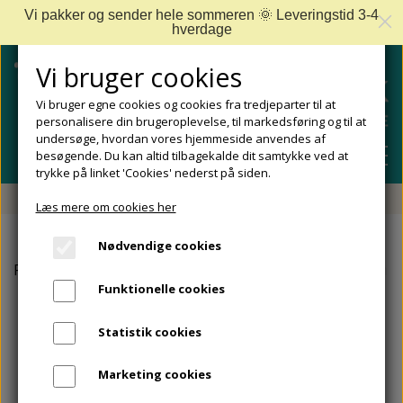
Vi pakker og sender hele sommeren 🌞 Leveringstid 3-4
hverdage
Vi bruger cookies
Vi bruger egne cookies og cookies fra tredjeparter til at
personalisere din brugeroplevelse, til markedsføring og til at
undersøge, hvordan vores hjemmeside anvendes af
besøgende. Du kan altid tilbagekalde dit samtykke ved at
trykke på linket 'Cookies' nederst på siden.
Fri fragt fra 499 DKK - Levering 1-2 hverdage
Læs mere om cookies her
SHOP
Nødvendige cookies
FODPLEJE
Forside
Egos Copenhagen
Egos Copenhagen Hjemmesko
FODPROBLEMER
Funktionelle cookies
DIABETISKE FØDDER
NEGLEPLEJE
ALLE FODPROBLEMER
REJSESTØRRELSER
Statistik cookies
REDSKABER TIL FODPLEJE OG NEGLEPLEJE
ØMME OG NEDGROEDE NEGLE
FODBAD
ANKEL OG ACHILLESSENE
MÆRKER
Marketing cookies
SÅLER, FODINDLÆG OG AFLASTNINGER
FODFILE OG FODHØVLE
NEGLESVAMP
FODCREMER
APOFYSITIS CALCANEI/SEVERS SYNDROM