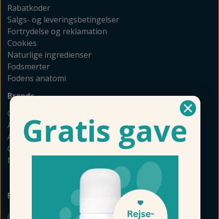
Rabatkoder
Salgs- og leveringsbetingelser
Fortrydelse og reklamation
Cookies
Naturlige ingredienser
Fodsmerter
Fodens anatomi
Brands
GEHWOL
Gratis gave
Allpresan
Akileine
Camillen
Naturkosmetik
FØLG FODMAGASINET