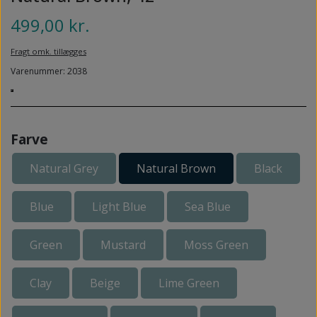
NEDSUNKEN FORFOD
NILOCIN
499,00 kr.
OVERLAGTE TÆER
PECLAVUS®
Fragt omk. tillægges
PLATFOD
Varenummer: 2038
REFLEXWEAR
PSORIASIS PÅ FØDDERNE
REVAMIL
URO I BENENE/RESTLESS LEGS
SKINCAIR
Farve
VABLER
Natural Grey
Natural Brown
Black
Blue
Light Blue
Sea Blue
Green
Mustard
Moss Green
Clay
Beige
Lime Green