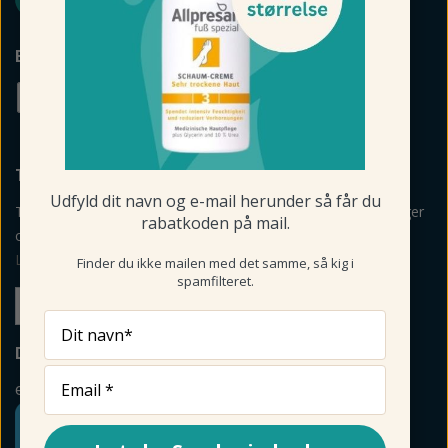
BETALINGSMULIGHEDER
TILMELD NYHEDSBREV
Udfyld dit navn og e-mail herunder så får du
Tilmeld mig nyheder, vejledning, personlige råd og anbefalinger
rabatkoden på mail.
om produkter via mail og sms fra Fodmagsinet.dk.
Læs betingelser her
>
Finder du ikke mailen med det samme, så kig i
spamfilteret.
Tilmeld
Dit navn*
DIN SIKKERHED
e-mærket