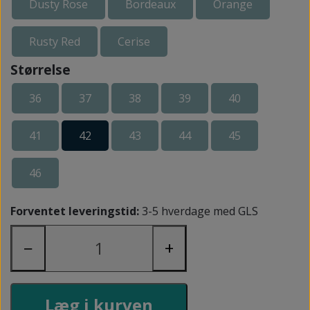
Dusty Rose
Bordeaux
Orange
Rusty Red
Cerise
Størrelse
36
37
38
39
40
41
42
43
44
45
46
Forventet leveringstid:
3-5 hverdage med GLS
−
+
Læg i kurven