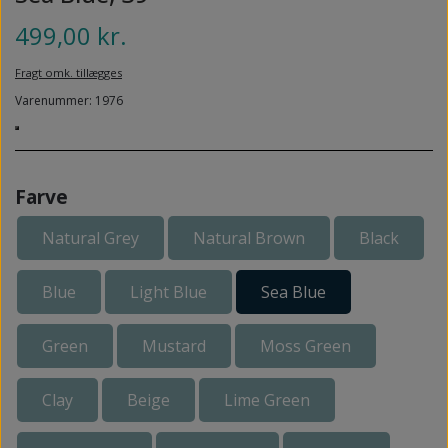
NEDSUNKEN FORFOD
NILOCIN
499,00 kr.
OVERLAGTE TÆER
PECLAVUS®
Fragt omk. tillægges
PLATFOD
Varenummer: 1976
REFLEXWEAR
PSORIASIS PÅ FØDDERNE
REVAMIL
URO I BENENE/RESTLESS LEGS
SKINCAIR
Farve
VABLER
Natural Grey
Natural Brown
Black
Blue
Light Blue
Sea Blue
Green
Mustard
Moss Green
Clay
Beige
Lime Green