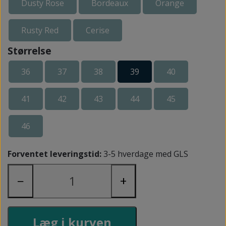
Dusty Rose
Bordeaux
Orange
Rusty Red
Cerise
Størrelse
36
37
38
39
40
41
42
43
44
45
46
Forventet leveringstid:
3-5 hverdage med GLS
−
+
Læg i kurven