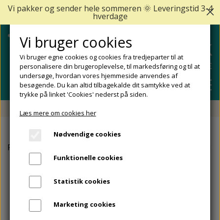
Vi pakker og sender hele sommeren 🌞 Leveringstid 3-4
hverdage
Vi bruger cookies
Vi bruger egne cookies og cookies fra tredjeparter til at
personalisere din brugeroplevelse, til markedsføring og til at
undersøge, hvordan vores hjemmeside anvendes af
besøgende. Du kan altid tilbagekalde dit samtykke ved at
trykke på linket 'Cookies' nederst på siden.
Fri fragt fra 499 DKK - Levering 1-2 hverdage
Læs mere om cookies her
SHOP
Nødvendige cookies
FODPLEJE
Forside
Egos Copenhagen
Egos Copenhagen Hjemmesko
FODPROBLEMER
Funktionelle cookies
DIABETISKE FØDDER
NEGLEPLEJE
ALLE FODPROBLEMER
REJSESTØRRELSER
Statistik cookies
REDSKABER TIL FODPLEJE OG NEGLEPLEJE
ØMME OG NEDGROEDE NEGLE
FODBAD
ANKEL OG ACHILLESSENE
MÆRKER
Marketing cookies
SÅLER, FODINDLÆG OG AFLASTNINGER
FODFILE OG FODHØVLE
NEGLESVAMP
FODCREMER
APOFYSITIS CALCANEI/SEVERS SYNDROM