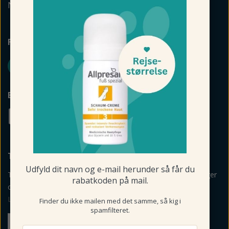
Naturkosmetik
FØLG FODMAGASINET
BETALINGSMULIGHEDER
TILMELD NYHEDSBREV
Udfyld dit navn og e-mail herunder så får du
Tilmeld mig nyheder, vejledning, personlige råd og anbefalinger
rabatkoden på mail.
om produkter via mail og sms fra Fodmagsinet.dk.
Læs betingelser her
>
Finder du ikke mailen med det samme, så kig i
spamfilteret.
Tilmeld