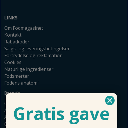
LINKS
Om Fodmagasinet
Kontakt
Rabatkoder
Salgs- og leveringsbetingelser
Fortrydelse og reklamation
Cookies
Naturlige ingredienser
Fodsmerter
Fodens anatomi
Brands
GEHWOL
Gratis gave
Allpresan
Akileine
Camillen