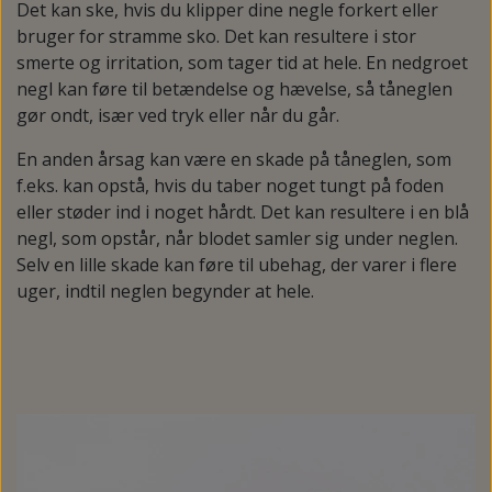
NEDSUNKEN FORFOD
Det kan ske, hvis du klipper dine negle forkert eller
NILOCIN
bruger for stramme sko. Det kan resultere i stor
OVERLAGTE TÆER
smerte og irritation, som tager tid at hele. En nedgroet
PECLAVUS®
negl kan føre til betændelse og hævelse, så tåneglen
PLATFOD
gør ondt, især ved tryk eller når du går.
REFLEXWEAR
PSORIASIS PÅ FØDDERNE
En anden årsag kan være en skade på tåneglen, som
REVAMIL
f.eks. kan opstå, hvis du taber noget tungt på foden
URO I BENENE/RESTLESS LEGS
SKINCAIR
eller støder ind i noget hårdt. Det kan resultere i en blå
VABLER
negl, som opstår, når blodet samler sig under neglen.
Selv en lille skade kan føre til ubehag, der varer i flere
uger, indtil neglen begynder at hele.