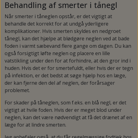
Behandling af smerter i tånegl
Når smerter i tåneglen opstår, er det vigtigt at
behandle det korrekt for at undgå yderligere
komplikationer. Hvis smerten skyldes en nedgroet
tånegl, kan det hjælpe at blødgøre neglen ved at bade
foden i varmt sæbevand flere gange om dagen. Du kan
også forsigtigt løfte neglen og placere en lille
vatstikling under den for at forhindre, at den gror ind i
huden. Hvis det er for smertefuldt, eller hvis der er tegn
på infektion, er det bedst at søge hjælp hos en læge,
der kan fjerne den del af neglen, der forårsager
problemet.
For skader på tåneglen, som f.eks. en blå negl, er det
vigtigt at hvile foden. Hvis der er meget blod under
neglen, kan det være nødvendigt at få det drænet af en
læge for at lindre smerten.
Jeg anbefaler også, at du får regelmæssige fodtjek hos