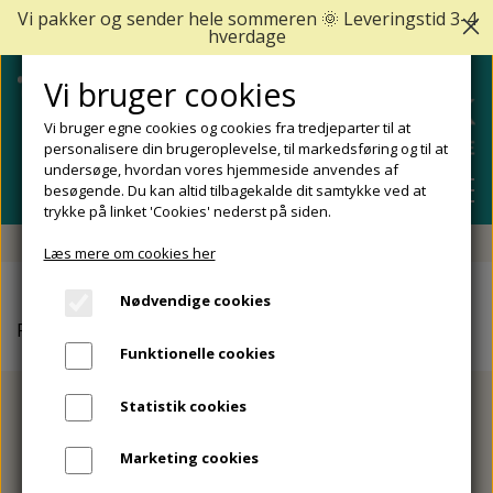
Vi pakker og sender hele sommeren 🌞 Leveringstid 3-4
hverdage
Vi bruger cookies
Vi bruger egne cookies og cookies fra tredjeparter til at
personalisere din brugeroplevelse, til markedsføring og til at
undersøge, hvordan vores hjemmeside anvendes af
besøgende. Du kan altid tilbagekalde dit samtykke ved at
trykke på linket 'Cookies' nederst på siden.
Fri fragt fra 499 DKK - Levering 1-2 hverdage
Læs mere om cookies her
SHOP
Nødvendige cookies
FODPLEJE
Forside
Fodsmerter
Døjer du med ondt i en tånegl?
FODPROBLEMER
Funktionelle cookies
DIABETISKE FØDDER
NEGLEPLEJE
ALLE FODPROBLEMER
REJSESTØRRELSER
Statistik cookies
REDSKABER TIL FODPLEJE OG NEGLEPLEJE
ØMME OG NEDGROEDE NEGLE
FODBAD
ANKEL OG ACHILLESSENE
Døjer du med
MÆRKER
Marketing cookies
SÅLER, FODINDLÆG OG AFLASTNINGER
FODFILE OG FODHØVLE
NEGLESVAMP
FODCREMER
APOFYSITIS CALCANEI/SEVERS SYNDROM